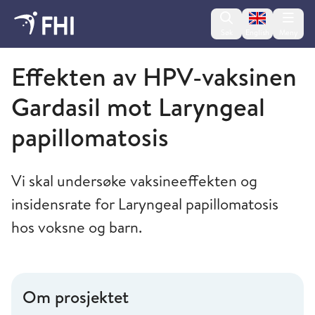
Change lan
Søk
English
Meny
Folkehelseinstituttet
Effekten av HPV-vaksinen
Gardasil mot Laryngeal
papillomatosis
Vi skal undersøke vaksineeffekten og
insidensrate for Laryngeal papillomatosis
hos voksne og barn.
Om prosjektet