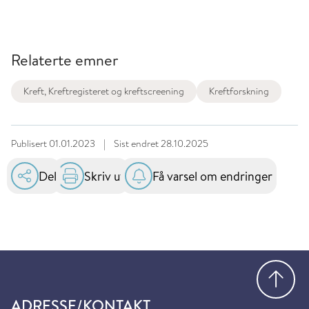
Relaterte emner
Kreft, Kreftregisteret og kreftscreening
Kreftforskning
Publisert
01.01.2023
|
Sist endret
28.10.2025
Del
Skriv ut
Få varsel om endringer
Gå
ADRESSE/KONTAKT