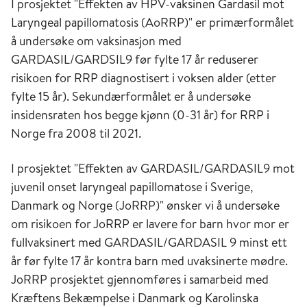
I prosjektet "Effekten av HPV-vaksinen Gardasil mot
Laryngeal papillomatosis (AoRRP)" er primærformålet
å undersøke om vaksinasjon med
GARDASIL/GARDSIL9 før fylte 17 år reduserer
risikoen for RRP diagnostisert i voksen alder (etter
fylte 15 år). Sekundærformålet er å undersøke
insidensraten hos begge kjønn (0-31 år) for RRP i
Norge fra 2008 til 2021.
I prosjektet "Effekten av GARDASIL/GARDASIL9 mot
juvenil onset laryngeal papillomatose i Sverige,
Danmark og Norge (JoRRP)" ønsker vi å undersøke
om risikoen for JoRRP er lavere for barn hvor mor er
fullvaksinert med GARDASIL/GARDASIL 9 minst ett
år før fylte 17 år kontra barn med uvaksinerte mødre.
JoRRP prosjektet gjennomføres i samarbeid med
Kræftens Bekæmpelse i Danmark og Karolinska