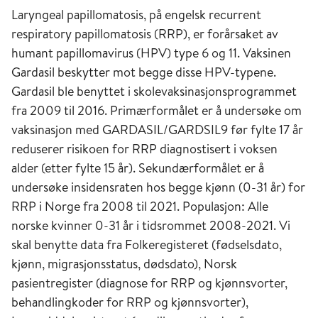
Laryngeal papillomatosis, på engelsk recurrent
respiratory papillomatosis (RRP), er forårsaket av
humant papillomavirus (HPV) type 6 og 11. Vaksinen
Gardasil beskytter mot begge disse HPV-typene.
Gardasil ble benyttet i skolevaksinasjonsprogrammet
fra 2009 til 2016. Primærformålet er å undersøke om
vaksinasjon med GARDASIL/GARDSIL9 før fylte 17 år
reduserer risikoen for RRP diagnostisert i voksen
alder (etter fylte 15 år). Sekundærformålet er å
undersøke insidensraten hos begge kjønn (0-31 år) for
RRP i Norge fra 2008 til 2021. Populasjon: Alle
norske kvinner 0-31 år i tidsrommet 2008-2021. Vi
skal benytte data fra Folkeregisteret (fødselsdato,
kjønn, migrasjonsstatus, dødsdato), Norsk
pasientregister (diagnose for RRP og kjønnsvorter,
behandlingkoder for RRP og kjønnsvorter),