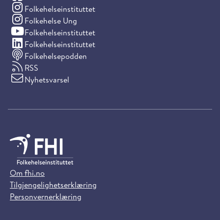
(Instagram)
Folkehelseinstituttet
(Instagram)
Folkehelse Ung
(YouTube)
Folkehelseinstituttet
(LinkedIn)
Folkehelseinstituttet
Folkehelsepodden
RSS
Nyhetsvarsel
Om fhi.no
Tilgjengelighetserklæring
Personvernerklæring