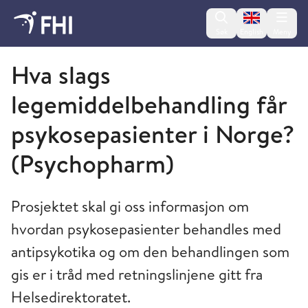
Change lan
Søk
English
Meny
Folkehelseinstituttet
Hva slags
legemiddelbehandling får
psykosepasienter i Norge?
(Psychopharm)
Prosjektet skal gi oss informasjon om
hvordan psykosepasienter behandles med
antipsykotika og om den behandlingen som
gis er i tråd med retningslinjene gitt fra
Helsedirektoratet.