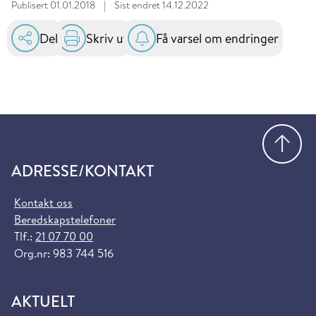
Publisert
01.01.2018
|
Sist endret
14.12.2022
Del
Skriv ut
Få varsel om endringer
Gå
ADRESSE/KONTAKT
Kontakt oss
Beredskapstelefoner
Tlf.:
21 07 70 00
Org.nr: 983 744 516
AKTUELT