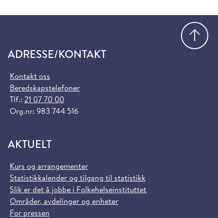
Gå
ADRESSE/KONTAKT
Kontakt oss
Beredskapstelefoner
Tlf.:
21 07 70 00
Org.nr: 983 744 516
AKTUELT
Kurs og arrangementer
Statistikkalender og tilgang til statistikk
Slik er det å jobbe i Folkehelseinstituttet
Områder, avdelinger og enheter
For pressen