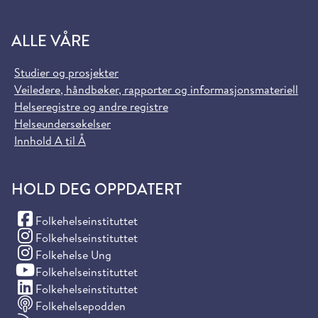
ALLE VÅRE
Studier og prosjekter
Veiledere, håndbøker, rapporter og informasjonsmateriell
Helseregistre og andre registre
Helseundersøkelser
Innhold A til Å
HOLD DEG OPPDATERT
(Facebook)
Folkehelseinstituttet
(Instagram)
Folkehelseinstituttet
(Instagram)
Folkehelse Ung
(YouTube)
Folkehelseinstituttet
(LinkedIn)
Folkehelseinstituttet
Folkehelsepodden