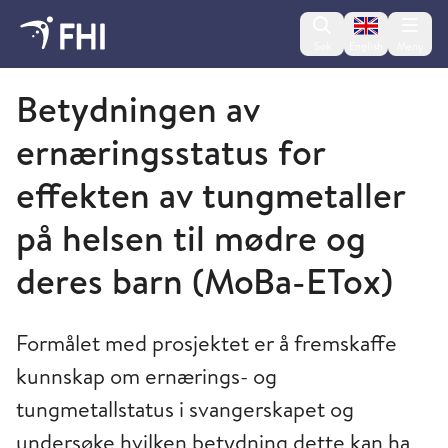
Change lan
Søk
English
Meny
Folkehelseinstituttet
Betydningen av
ernæringsstatus for
effekten av tungmetaller
på helsen til mødre og
deres barn (MoBa-ETox)
Formålet med prosjektet er å fremskaffe
kunnskap om ernærings- og
tungmetallstatus i svangerskapet og
undersøke hvilken betydning dette kan ha