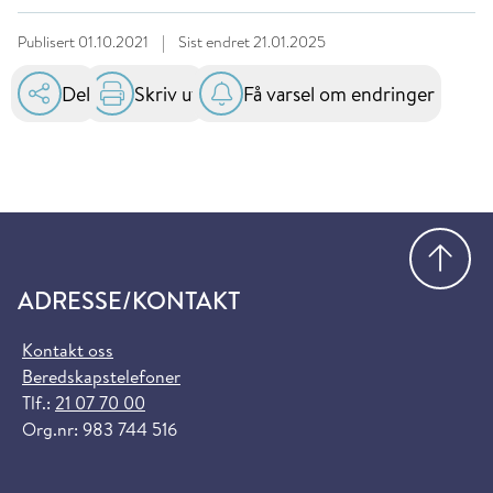
Publisert
01.10.2021
|
Sist endret
21.01.2025
Del
Skriv ut
Få varsel om endringer
Gå
ADRESSE/KONTAKT
Kontakt oss
Beredskapstelefoner
Tlf.:
21 07 70 00
Org.nr: 983 744 516