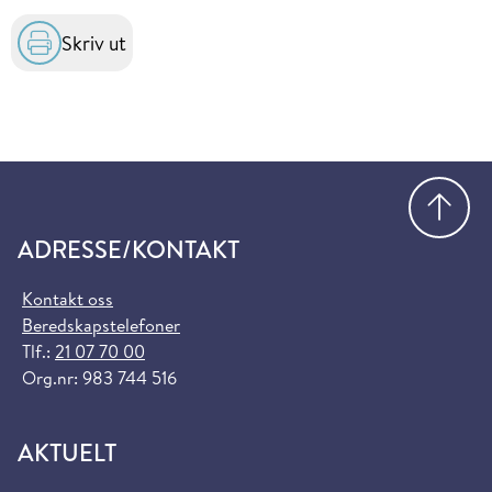
Skriv ut
Gå
ADRESSE/KONTAKT
Kontakt oss
Beredskapstelefoner
Tlf.:
21 07 70 00
Org.nr: 983 744 516
AKTUELT