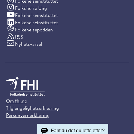
(Instagram)
Folkehelseinstituttet
(Instagram)
Folkehelse Ung
(YouTube)
Folkehelseinstituttet
(LinkedIn)
Folkehelseinstituttet
Folkehelsepodden
RSS
Nyhetsvarsel
Om fhi.no
Tilgjengelighetserklæring
Personvernerklæring
Fant du det du lette etter?