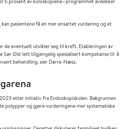
nt ti prosent av koloskopiene i programmet avdekker
, kan pasientene få en mer ensartet vurdering og et
r de eventuelt utvikler seg til kreft. Etableringen av
 Sør Øst lett tilgjengelig spesialisert kompetanse til å
nsert behandling, sier Darre-Næss.
agarena
 2023 etter initiativ fra Endoskopiskolen. Bakgrunnen
te polypper og gjøre vurderingene mer systematiske
e opplysninger. Deretter diskuterer fagmiljøet hvilken