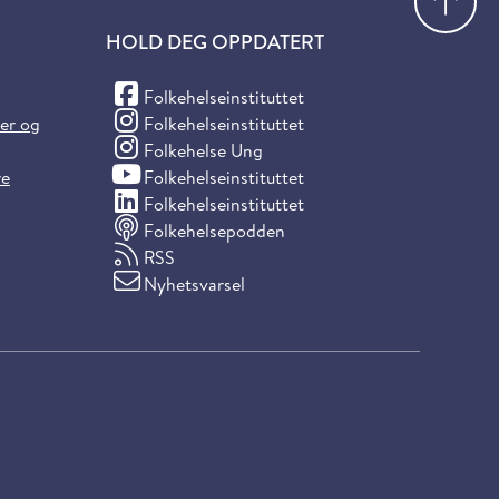
HOLD DEG OPPDATERT
(Facebook)
Folkehelseinstituttet
(Instagram)
ter og
Folkehelseinstituttet
(Instagram)
Folkehelse Ung
(YouTube)
re
Folkehelseinstituttet
(LinkedIn)
Folkehelseinstituttet
Folkehelsepodden
RSS
Nyhetsvarsel