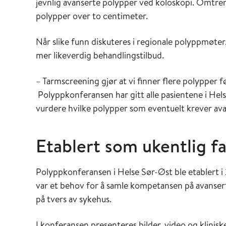
jevnlig avanserte polypper ved koloskopi. Omtre
polypper over to centimeter.
Når slike funn diskuteres i regionale polyppmøter
mer likeverdig behandlingstilbud.
– Tarmscreening gjør at vi finner flere polypper fø
Polyppkonferansen har gitt alle pasientene i Helse
vurdere hvilke polypper som eventuelt krever ava
Etablert som ukentlig f
Polyppkonferansen i Helse Sør-Øst ble etablert i
var et behov for å samle kompetansen på avanser
på tvers av sykehus.
I konferansen presenteres bilder, video og klinisk