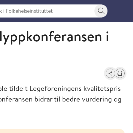
 Folkehelseinstituttet
Søkeknapp
Polyppkonferansen i
Del
Skriv ut
e tildelt Legeforeningens kvalitetspris
onferansen bidrar til bedre vurdering og