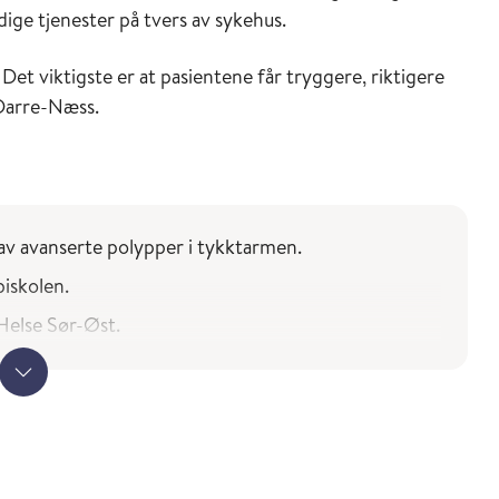
ige tjenester på tvers av sykehus.
 Det viktigste er at pasientene får tryggere, riktigere
 Darre-Næss.
 av avanserte polypper i tykktarmen.
piskolen.
 Helse Sør-Øst.
re unødvendig kirurgi og mindre underbehandling.
er og leger i spesialisering.
i konferansen.