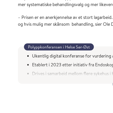
mer systematiske behandlingsvalg og mer likeverd
– Prisen er en anerkjennelse av et stort lagarbeid.
og hvis mulig mer skånsom behandling, sier Ole
Polyppkonferansen i Helse Sør-Øst
Ukentlig digital konferanse for vurdering
Etablert i 2023 etter initiativ fra Endosko
Drives i samarbeid mellom flere sykehus i
Skal bidra til riktigere behandling, mind
Brukes også som læringsarena for spesialist
Per mars 2026 var 399 pasienter vurdert 