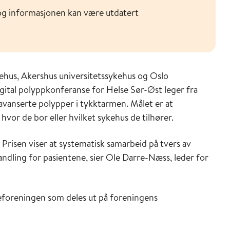
og informasjonen kan være utdatert
hus, Akershus universitetssykehus og Oslo
digital polyppkonferanse for Helse Sør-Øst leger fra
 avanserte polypper i tykktarmen. Målet er at
hvor de bor eller hvilket sykehus de tilhører.
 Prisen viser at systematisk samarbeid på tvers av
andling for pasientene, sier Ole Darre-Næss, leder for
geforeningen som deles ut på foreningens