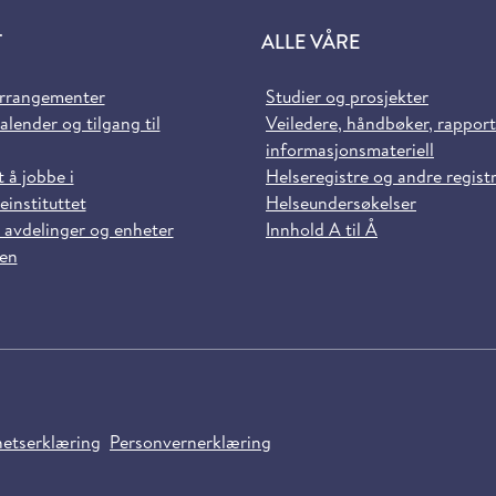
T
ALLE VÅRE
arrangementer
Studier og prosjekter
alender og tilgang til
Veiledere, håndbøker, rappor
informasjonsmateriell
t å jobbe i
Helseregistre og andre regist
einstituttet
Helseundersøkelser
 avdelinger og enheter
Innhold A til Å
sen
hetserklæring
Personvernerklæring