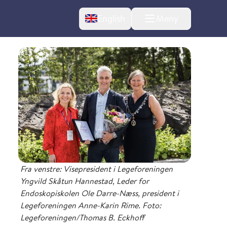
Change language
English
Meny
Fra venstre: Visepresident i Legeforeningen
Yngvild Skåtun Hannestad, Leder for
Endoskopiskolen Ole Darre-Næss, president i
Legeforeningen Anne-Karin Rime. Foto:
Legeforeningen/Thomas B. Eckhoff