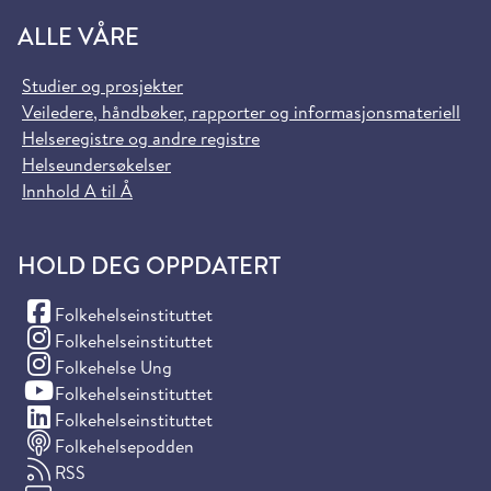
ALLE VÅRE
Studier og prosjekter
Veiledere, håndbøker, rapporter og informasjonsmateriell
Helseregistre og andre registre
Helseundersøkelser
Innhold A til Å
HOLD DEG OPPDATERT
(Facebook)
Folkehelseinstituttet
(Instagram)
Folkehelseinstituttet
(Instagram)
Folkehelse Ung
(YouTube)
Folkehelseinstituttet
(LinkedIn)
Folkehelseinstituttet
Folkehelsepodden
RSS