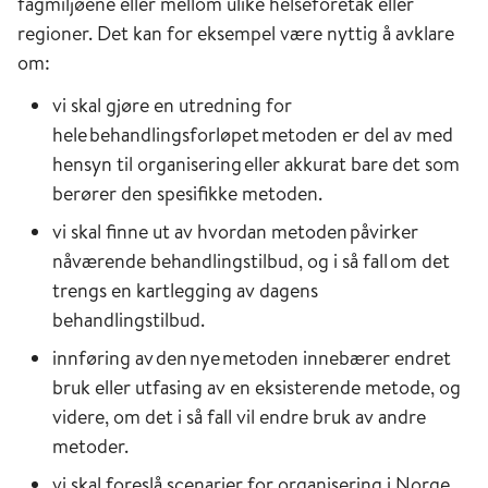
fagmiljøene eller mellom ulike helseforetak eller
regioner. Det kan for eksempel være nyttig å avklare
om:
vi skal gjøre en utredning for
hele behandlingsforløpet metoden er del av med
hensyn til organisering eller akkurat bare det som
berører den spesifikke metoden.
vi skal finne ut av hvordan metoden påvirker
nåværende behandlingstilbud, og i så fall om det
trengs en kartlegging av dagens
behandlingstilbud.
innføring av den nye metoden innebærer endret
bruk eller utfasing av en eksisterende metode, og
videre, om det i så fall vil endre bruk av andre
metoder.
vi skal foreslå scenarier for organisering i Norge