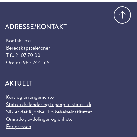
Gå
ADRESSE/KONTAKT
Kontakt oss
Beredskapstelefoner
Tlf.:
21 07 70 00
Org.nr: 983 744 516
AKTUELT
Kurs og arrangementer
Statistikkalender og tilgang til statistikk
Slik er det å jobbe i Folkehelseinstituttet
Områder, avdelinger og enheter
For pressen