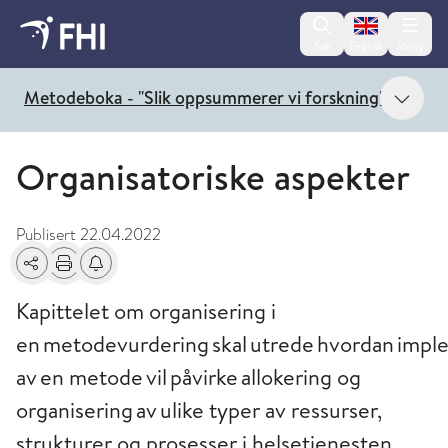
Change lan
Søk
English
Meny
Vis 
Metodeboka - "Slik oppsummerer vi forskning"
Organisatoriske aspekter
Publisert
22.04.2022
Del
Skriv ut
Få varsel om endringer
Kapittelet om organisering i
en metodevurdering skal utrede hvordan impl
av en metode vil påvirke allokering og
organisering av ulike typer av ressurser,
strukturer og prosesser i helsetjenesten.