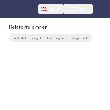
Change language
English
Meny
Relaterte emner
Kreftstatistikk og datautlevering fra Kreftregisteret
l om endringer