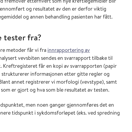
rad fremover etterhvert som nye kreftlegemidler blir
gjennomført og resultatet av den er derfor viktig
egemiddel og annen behandling pasienten har fått.
 tester fra?
re metoder får vi fra
innrapportering av
nalysert vevsbiten sendes en svarrapport tilbake til
 Kreftregisteret får en kopi av svarrapporten (papir
strukturerer informasjonen etter gitte regler og
 Blant annet registrerer vi morfologi (vevstype), samt
 som er gjort og hva som ble resultatet av testen.
osetidspunktet, men noen ganger gjennomføres det en
enere tidspunkt i sykdomsforløpet (eks. ved spredning