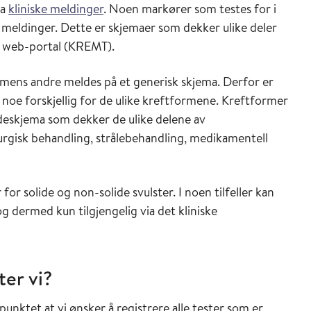
ra
kliniske meldinger
. Noen markører som testes for i
e meldinger. Dette er skjemaer som dekker ulike deler
en web-portal (KREMT).
, mens andre meldes på et generisk skjema. Derfor er
oe forskjellig for de ulike kreftformene. Kreftformer
eldeskjema som dekker de ulike delene av
urgisk behandling, strålebehandling, medikamentell
r solide og non-solide svulster. I noen tilfeller kan
g dermed kun tilgjengelig via det kliniske
er vi?
unktet at vi ønsker å registrere alle tester som er