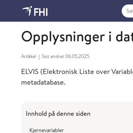
Søk i
Kreftstatistikk og datautlevering fra Kreftregister
Opplysninger i da
Artikkel
Sist endret
06.05.2025
|
ELVIS (Elektronisk Liste over Variab
metadatabase.
Innhold på denne siden
Kjernevariabler