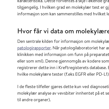
karakteristika. Dette forventes å skje i økende g
tilgjengelig. I hvilken grad en molekylær test er 
informasjon som kan sammenstilles med hvilket l
Hvor får vi data om molekylære
Den sentrale kilden for informasjon om molekylæ
patologirapporter
. Når patologilaboratoriet har a
klinikken med informasjon om funn på preparatet.
eller som xml). Denne gjennomgås av kodere som 
registrerer dette inn i Kreftregisterets database.
hvilke molekylære tester (f.eks EGFR eller PD-L1)
I de fleste tilfeller gjøres dette kun ved diagn
molekylær analyse av vevsbiter innhentet på et s
til andre organer).