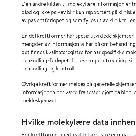
Den andre kilden til molekylære informasjon er f
blod og ikke på vev blir kun rapportert på klinisk
av pasientforløpet og som fylles ut av kliniker i 
En del kreftformer har spesialutviklede skjemaer
mengden av informasjon vi har på om behandling n
det finnes kvalitetsregistre for har spesifikke m
behandlingsforløpet, for eksempel utredning, kir
behandling og kontroll.
Øvrige kreftformer meldes på generelle skjemaer fo
informasjonen her være fra tester gjort på blod, o
meldeskjemaet.
Hvilke molekylære data innhent
For kreftformer med
kvalitetsregistre
er utgangsp