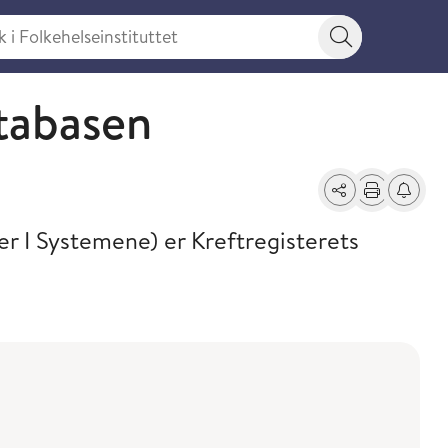
 Folkehelseinstituttet
Søkeknapp
et
tabasen
Del
Skriv ut
Få varse
ler I Systemene) er Kreftregisterets