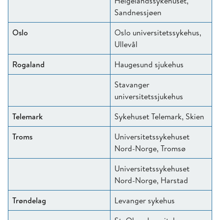
Helgelandssykehuset,
Sandnessjøen
Oslo
Oslo universitetssykehus,
Ullevål
Rogaland
Haugesund sjukehus
Stavanger
universitetssjukehus
Telemark
Sykehuset Telemark, Skien
Troms
Universitetssykehuset
Nord-Norge, Tromsø
Universitetssykehuset
Nord-Norge, Harstad
Trøndelag
Levanger sykehus