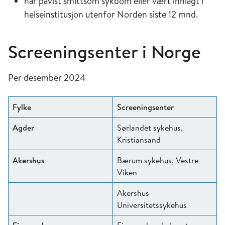
har påvist smittsom sykdom eller vært innlagt i
helseinstitusjon utenfor Norden siste 12 mnd.
Screeningsenter i Norge
Per desember 2024
Fylke
Screeningsenter
Agder
Sørlandet sykehus,
Kristiansand
Akershus
Bærum sykehus, Vestre
Viken
Akershus
Universitetssykehus