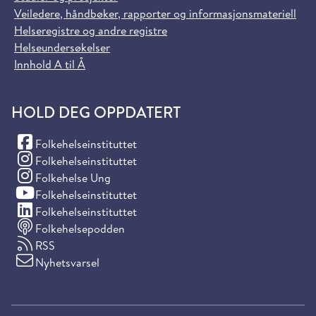
Veiledere, håndbøker, rapporter og informasjonsmateriell
Helseregistre og andre registre
Helseundersøkelser
Innhold A til Å
HOLD DEG OPPDATERT
(Facebook)
Folkehelseinstituttet
(Instagram)
Folkehelseinstituttet
(Instagram)
Folkehelse Ung
(YouTube)
Folkehelseinstituttet
(LinkedIn)
Folkehelseinstituttet
Folkehelsepodden
RSS
Nyhetsvarsel