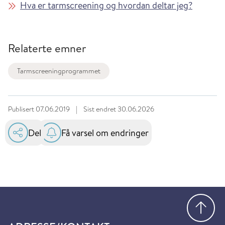
Hva er tarmscreening og hvordan deltar jeg?
Relaterte emner
Tarmscreeningprogrammet
Publisert
07.06.2019
|
Sist endret
30.06.2026
Del
Få varsel om endringer
Gå