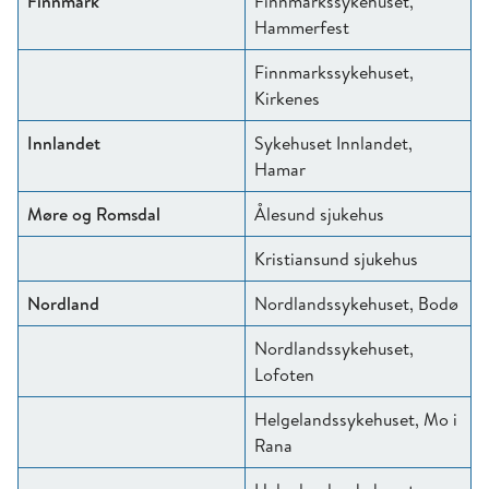
Finnmark
Finnmarkssykehuset,
Hammerfest
Finnmarkssykehuset,
Kirkenes
Innlandet
Sykehuset Innlandet,
Hamar
Møre og Romsdal
Ålesund sjukehus
Kristiansund sjukehus
Nordland
Nordlandssykehuset, Bodø
Nordlandssykehuset,
Lofoten
Helgelandssykehuset, Mo i
Rana