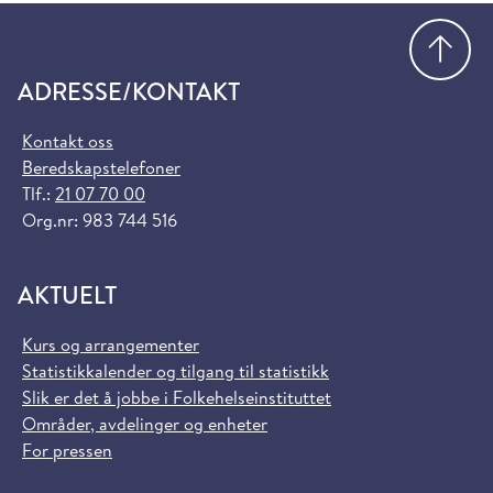
Gå
ADRESSE/KONTAKT
Kontakt oss
Beredskapstelefoner
Tlf.:
21 07 70 00
Org.nr: 983 744 516
AKTUELT
Kurs og arrangementer
Statistikkalender og tilgang til statistikk
Slik er det å jobbe i Folkehelseinstituttet
Områder, avdelinger og enheter
For pressen