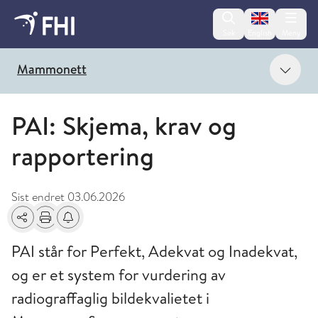
Change lan
Søk
English
Meny
Vis 
Mammonett
PAI: Skjema, krav og
rapportering
Sist endret
03.06.2026
Del
Skriv ut
Få varsel om endringer
PAI står for Perfekt, Adekvat og Inadekvat,
og er et system for vurdering av
radiograffaglig bildekvalietet i