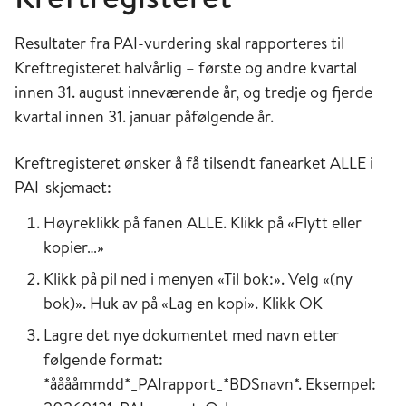
Resultater fra PAI-vurdering skal rapporteres til
Kreftregisteret halvårlig – første og andre kvartal
innen 31. august inneværende år, og tredje og fjerde
kvartal innen 31. januar påfølgende år.
Kreftregisteret ønsker å få tilsendt fanearket ALLE i
PAI-skjemaet:
Høyreklikk på fanen ALLE. Klikk på «Flytt eller
kopier…»
Klikk på pil ned i menyen «Til bok:». Velg «(ny
bok)». Huk av på «Lag en kopi». Klikk OK
Lagre det nye dokumentet med navn etter
følgende format:
*ååååmmdd*_PAIrapport_*BDSnavn*. Eksempel: