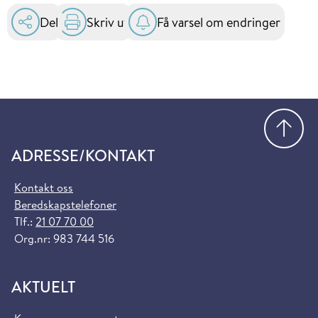
Del
Skriv ut
Få varsel om endringer
Gå
ADRESSE/KONTAKT
Kontakt oss
Beredskapstelefoner
Tlf.:
21 07 70 00
Org.nr: 983 744 516
AKTUELT