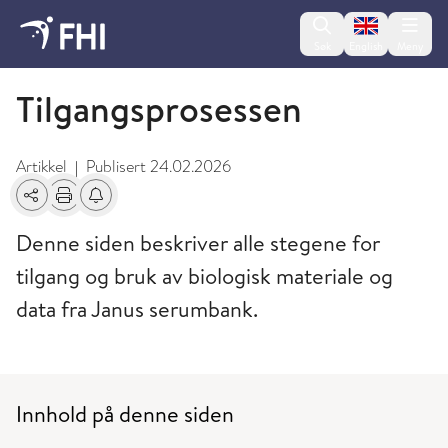
Change lan
Søk
English
Meny
Tilgang til data og biologisk materiale
Tilgangsprosessen
Artikkel
Publisert
24.02.2026
|
Del
Skriv ut
Få varsel om endringer
Denne siden beskriver alle stegene for
tilgang og bruk av biologisk materiale og
data fra Janus serumbank.
Innhold på denne siden