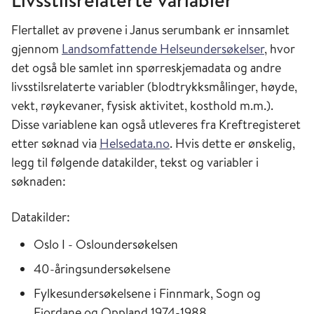
Flertallet av prøvene i Janus serumbank er innsamlet
gjennom
Landsomfattende Helseundersøkelser
, hvor
det også ble samlet inn spørreskjemadata og andre
livsstilsrelaterte variabler (blodtrykksmålinger, høyde,
vekt, røykevaner, fysisk aktivitet, kosthold m.m.).
Disse variablene kan også utleveres fra Kreftregisteret
etter søknad via
Helsedata.no
. Hvis dette er ønskelig,
legg til følgende datakilder, tekst og variabler i
søknaden:
Datakilder:
Oslo I - Osloundersøkelsen
40-åringsundersøkelsene
Fylkesundersøkelsene i Finnmark, Sogn og
Fjordane og Oppland 1974-1988