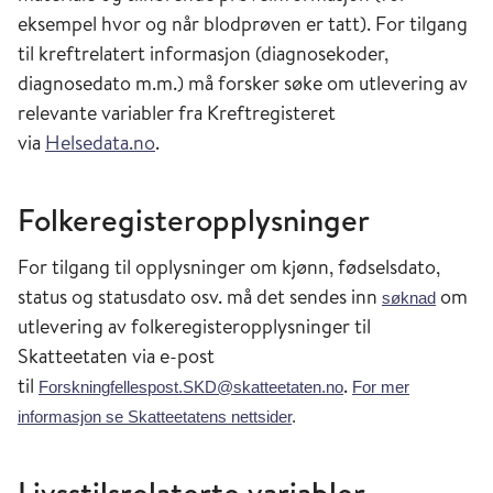
eksempel hvor og når blodprøven er tatt). For tilgang
til kreftrelatert informasjon (diagnosekoder,
diagnosedato m.m.) må forsker søke om utlevering av
relevante variabler fra Kreftregisteret
via
Helsedata.no
.
Folkeregisteropplysninger
For tilgang til opplysninger om kjønn, fødselsdato,
status og statusdato osv. må det sendes inn
om
søknad
utlevering av folkeregisteropplysninger til
Skatteetaten via e-post
til
.
Forskningfellespost.SKD@skatteetaten.no
For mer
informasjon se Skatteetatens nettsider
.
Livsstilsrelaterte variabler