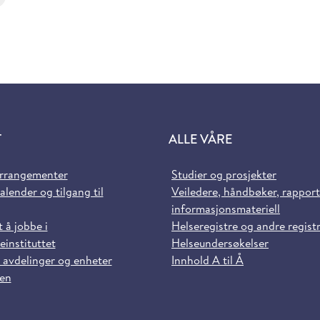
T
ALLE VÅRE
arrangementer
Studier og prosjekter
alender og tilgang til
Veiledere, håndbøker, rappor
informasjonsmateriell
t å jobbe i
Helseregistre og andre regist
einstituttet
Helseundersøkelser
 avdelinger og enheter
Innhold A til Å
sen