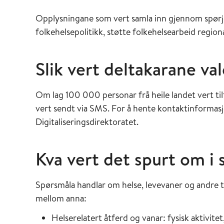
Opplysningane som vert samla inn gjennom spørjes
folkehelsepolitikk, støtte folkehelsearbeid regio
Slik vert deltakarane va
Om lag 100 000 personar frå heile landet vert tilfe
vert sendt via SMS. For å hente kontaktinformasjo
Digitaliseringsdirektoratet.
Kva vert det spurt om i
Spørsmåla handlar om helse, levevaner og andre t
mellom anna:
Helserelatert åtferd og vanar: fysisk aktivite