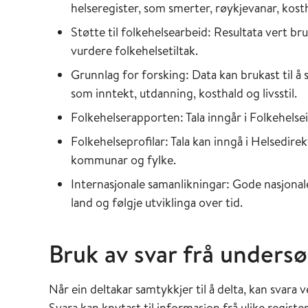
helseregister, som smerter, røykjevanar, kosth
Støtte til folkehelsearbeid: Resultata vert br
vurdere folkehelsetiltak.
Grunnlag for forsking: Data kan brukast til å
som inntekt, utdanning, kosthald og livsstil.
Folkehelserapporten: Tala inngår i Folkehelse
Folkehelseprofilar: Tala kan inngå i Helsedirek
kommunar og fylke.
Internasjonale samanlikningar: Gode nasjona
land og følgje utviklinga over tid.
Bruk av svar frå unders
Når ein deltakar samtykkjer til å delta, kan svara 
Svara kan knytast til informasjon frå ulike registe