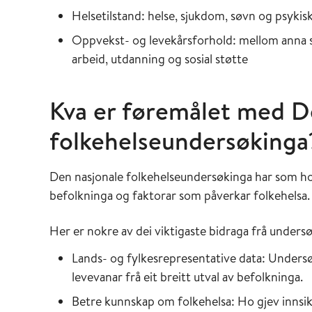
Helsetilstand: helse, sjukdom, søvn og psykis
Oppvekst- og levekårsforhold: mellom anna si
arbeid, utdanning og sosial støtte
Kva er føremålet med D
folkehelseundersøkinga
Den nasjonale folkehelseundersøkinga har som hov
befolkninga og faktorar som påverkar folkehelsa.
Her er nokre av dei viktigaste bidraga frå unders
Lands- og fylkesrepresentative data: Undersø
levevanar frå eit breitt utval av befolkninga.
Betre kunnskap om folkehelsa: Ho gjev innsikt