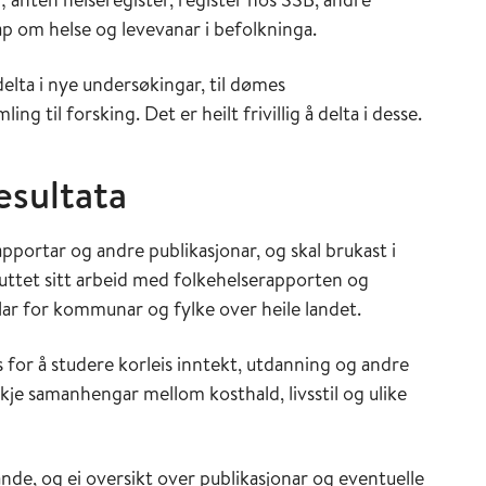
p om helse og levevanar i befolkninga.
delta i nye undersøkingar, til dømes
g til forsking. Det er heilt frivillig å delta i desse.
esultata
portar og andre publikasjonar, og skal brukast i
ituttet sitt arbeid med folkehelserapporten og
lar for kommunar og fylke over heile landet.
s for å studere korleis inntekt, utdanning og andre
økje samanhengar mellom kosthald, livsstil og ulike
ande, og ei oversikt over publikasjonar og eventuelle