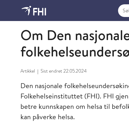
Søk i
Den nasjonale folkehelseundersøkelsen
Om Den nasjonal
folkehelseunders
Artikkel
Sist endret
22.05.2024
|
Den nasjonale folkehelseundersøking
Folkehelseinstituttet (FHI). FHI gj
betre kunnskapen om helsa til befol
kan påverke helsa.