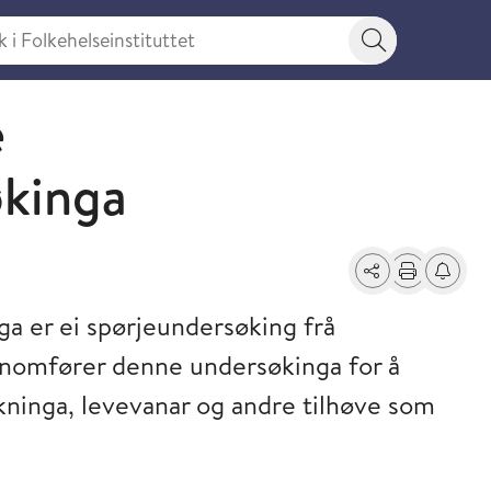
 Folkehelseinstituttet
Søkeknapp
e
økinga
Del
Skriv ut
Få varse
a er ei spørjeundersøking frå
ennomfører denne undersøkinga for å
kninga, levevanar og andre tilhøve som