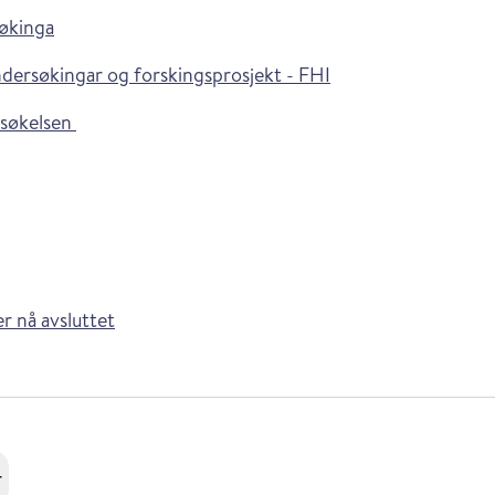
søkinga
ndersøkingar og forskingsprosjekt - FHI
rsøkelsen
r nå avsluttet
r