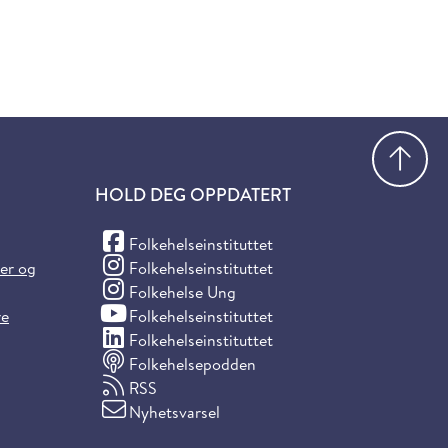
Gå
HOLD DEG OPPDATERT
(Facebook)
Folkehelseinstituttet
(Instagram)
ter og
Folkehelseinstituttet
(Instagram)
Folkehelse Ung
(YouTube)
re
Folkehelseinstituttet
(LinkedIn)
Folkehelseinstituttet
Folkehelsepodden
RSS
Nyhetsvarsel