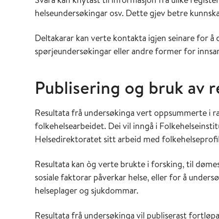
helseundersøkingar osv. Dette gjev betre kunnska
Deltakarar kan verte kontakta igjen seinare for å 
spørjeundersøkingar eller andre former for innsamlin
Publisering og bruk av r
Resultata frå undersøkinga vert oppsummerte i rap
folkehelsearbeidet. Dei vil inngå i Folkehelseinst
Helsedirektoratet sitt arbeid med folkehelseprofi
Resultata kan òg verte brukte i forsking, til døme
sosiale faktorar påverkar helse, eller for å unders
helseplager og sjukdommar.
Resultata frå undersøkinga vil publiserast fortløp