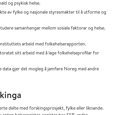
ald og psykisk helse.
ukte av fylke og nasjonale styresmakter til å utforme og
 studere samanhengar mellom sosiale faktorar og helse,
instituttets arbeid med folkehelserapporten.
toratet sitt arbeid med å lage folkehelseprofilar for
le data gjer det mogleg å jamføre Noreg med andre
økinga
verte delte med forskingsprosjekt, fylke eller liknande.
r; anten helseregister, register hos SSB, andre