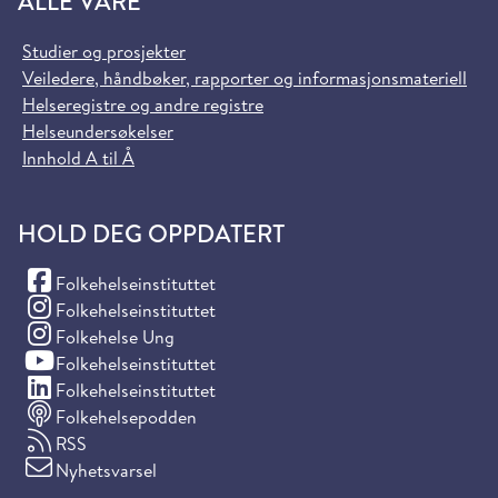
ALLE VÅRE
Studier og prosjekter
Veiledere, håndbøker, rapporter og informasjonsmateriell
Helseregistre og andre registre
Helseundersøkelser
Innhold A til Å
HOLD DEG OPPDATERT
(Facebook)
Folkehelseinstituttet
(Instagram)
Folkehelseinstituttet
(Instagram)
Folkehelse Ung
(YouTube)
Folkehelseinstituttet
(LinkedIn)
Folkehelseinstituttet
Folkehelsepodden
RSS
Nyhetsvarsel