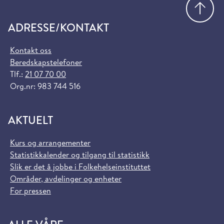
Gå
ADRESSE/KONTAKT
Kontakt oss
Beredskapstelefoner
Tlf.:
21 07 70 00
Org.nr: 983 744 516
AKTUELT
Kurs og arrangementer
Statistikkalender og tilgang til statistikk
Slik er det å jobbe i Folkehelseinstituttet
Områder, avdelinger og enheter
For pressen