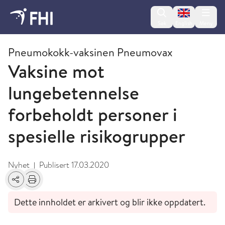
Change lan
Søk
English
Meny
Nyheter
Pneumokokk-vaksinen Pneumovax
Vaksine mot
lungebetennelse
forbeholdt personer i
spesielle risikogrupper
Nyhet
Publisert
17.03.2020
|
Del
Skriv ut
Dette innholdet er arkivert og blir ikke oppdatert.