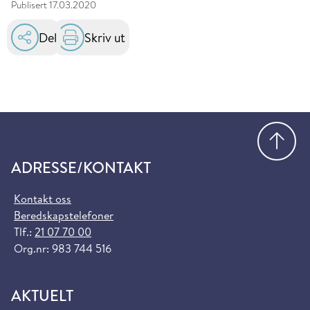
Publisert
17.03.2020
Del
Skriv ut
Gå
ADRESSE/KONTAKT
Kontakt oss
Beredskapstelefoner
Tlf.:
21 07 70 00
Org.nr: 983 744 516
AKTUELT