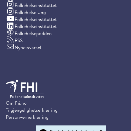
(Instagram)
Folkehelseinstituttet
(Instagram)
Folkehelse Ung
(YouTube)
Folkehelseinstituttet
(LinkedIn)
Folkehelseinstituttet
Folkehelsepodden
RSS
Nyhetsvarsel
Om fhi.no
Tilgjengelighetserklæring
Personvernerklæring