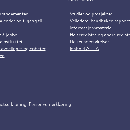
arrangementer
Studier og prosjekter
alender og tilgang til
Veiledere, håndbøker, rappor
informasjonsmateriell
t å jobbe i
Helseregistre og andre regist
einstituttet
Helseundersøkelser
 avdelinger og enheter
Innhold A til Å
sen
hetserklæring
Personvernerklæring