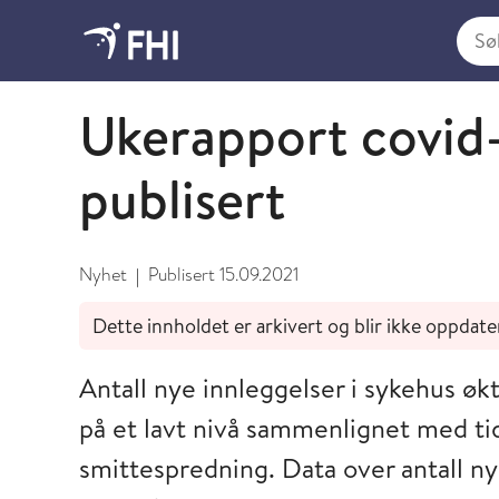
Søk i
September
Ukerapport covid-
publisert
Nyhet
Publisert
15.09.2021
|
Dette innholdet er arkivert og blir ikke oppdate
Antall nye innleggelser i sykehus øk
på et lavt nivå sammenlignet med t
smittespredning. Data over antall n