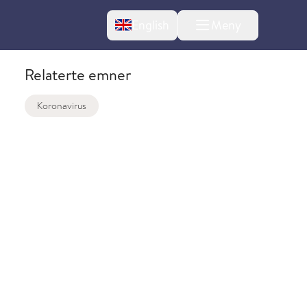
Change language
English
Meny
Relaterte emner
Koronavirus