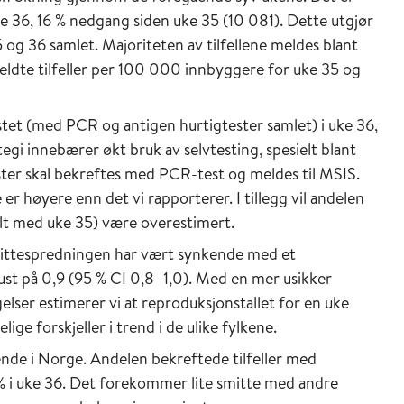
uke 36, 16 % nedgang siden uke 35 (10 081). Dette utgjør
 og 36 samlet. Majoriteten av tilfellene meldes blant
meldte tilfeller per 100 000 innbyggere for uke 35 og
stet (med PCR og antigen hurtigtester samlet) i uke 36,
egi innebærer økt bruk av selvtesting, spesielt blant
ester skal bekreftes med PCR-test og meldes til MSIS.
 er høyere enn det vi rapporterer. I tillegg vil andelen
bilt med uke 35) være overestimert.
mittespredningen har vært synkende med et
ust på 0,9 (95 % CI 0,8–1,0). Med en mer usikker
elser estimerer vi at reproduksjonstallet for en uke
ige forskjeller i trend i de ulike fylkene.
ende i Norge. Andelen bekreftede tilfeller med
0 % i uke 36. Det forekommer lite smitte med andre