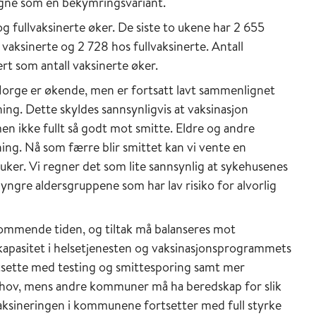
regne som en bekymringsvariant.
e og fullvaksinerte øker. De siste to ukene har 2 655
 vaksinerte og 2 728 hos fullvaksinerte. Antall
rt som antall vaksinerte øker.
 Norge er økende, men er fortsatt lavt sammenlignet
ng. Dette skyldes sannsynligvis at vaksinasjon
en ikke fullt så godt mot smitte. Eldre og andre
ing. Nå som færre blir smittet kan vi vente en
 uker. Vi regner det som lite sannsynlig at sykehusenes
e yngre aldersgruppene som har lav risiko for alvorlig
ommende tiden, og tiltak må balanseres mot
kapasitet i helsetjenesten og vaksinasjonsprogrammets
ette med testing og smittesporing samt mer
ehov, mens andre kommuner må ha beredskap for slik
 vaksineringen i kommunene fortsetter med full styrke