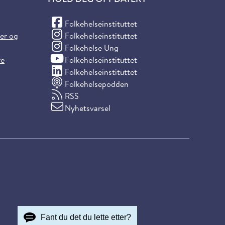
(Facebook)
Folkehelseinstituttet
(Instagram)
ter og
Folkehelseinstituttet
(Instagram)
Folkehelse Ung
(YouTube)
re
Folkehelseinstituttet
(LinkedIn)
Folkehelseinstituttet
Folkehelsepodden
RSS
Nyhetsvarsel
Fant du det du lette etter?