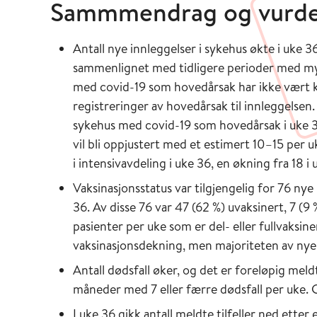
Sammmendrag og vurder
Antall nye innleggelser i sykehus økte i uke 3
sammenlignet med tidligere perioder med mye
med covid-19 som hovedårsak har ikke vært k
registreringer av hovedårsak til innleggelsen
sykehus med covid-19 som hovedårsak i uke 36,
vil bli oppjustert med et estimert 10–15 per 
i intensivavdeling i uke 36, en økning fra 18 i 
Vaksinasjonsstatus var tilgjengelig for 76 ny
36. Av disse 76 var 47 (62 %) uvaksinert, 7 (9
pasienter per uke som er del- eller fullvaksin
vaksinasjonsdekning, men majoriteten av nye 
Antall dødsfall øker, og det er foreløpig meldt
måneder med 7 eller færre dødsfall per uke. 
I uke 36 gikk antall meldte tilfeller ned ett