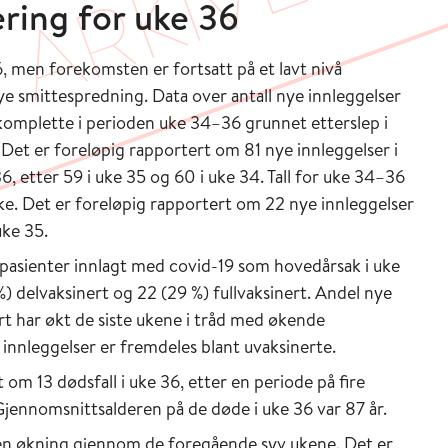
ing for uke 36
6, men forekomsten er fortsatt på et lavt nivå
 smittespredning. Data over antall nye innleggelser
omplette i perioden uke 34–36 grunnet etterslep i
. Det er foreløpig rapportert om 81 nye innleggelser i
 etter 59 i uke 35 og 60 i uke 34. Tall for uke 34–36
uke. Det er foreløpig rapportert om 22 nye innleggelser
uke 35.
e pasienter innlagt med covid-19 som hovedårsak i uke
 %) delvaksinert og 22 (29 %) fullvaksinert. Andel nye
ert har økt de siste ukene i tråd med økende
innleggelser er fremdeles blant uvaksinerte.
 om 13 dødsfall i uke 36, etter en periode på fire
Gjennomsnittsalderen på de døde i uke 36 var 87 år.
er en økning gjennom de foregående syv ukene. Det er