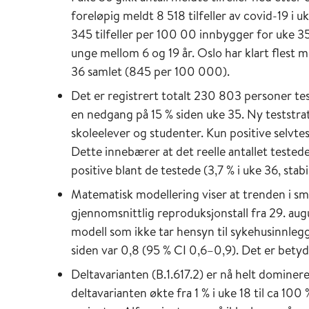
foreløpig meldt 8 518 tilfeller av covid-19 i 
345 tilfeller per 100 00 innbygger for uke 35
unge mellom 6 og 19 år. Oslo har klart flest 
36 samlet (845 per 100 000).
Det er registrert totalt 230 803 personer te
en nedgang på 15 % siden uke 35. Ny teststrat
skoleelever og studenter. Kun positive selvt
Dette innebærer at det reelle antallet testede
positive blant de testede (3,7 % i uke 36, sta
Matematisk modellering viser at trenden i s
gjennomsnittlig reproduksjonstall fra 29. aug
modell som ikke tar hensyn til sykehusinnlegg
siden var 0,8 (95 % CI 0,6–0,9). Det er betydel
Deltavarianten (B.1.617.2) er nå helt dominer
deltavarianten økte fra 1 % i uke 18 til ca 10