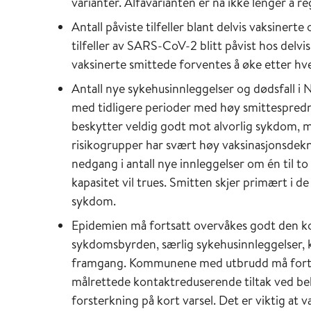
varianter. Alfavarianten er nå ikke lenger å 
Antall påviste tilfeller blant delvis vaksinert
tilfeller av SARS-CoV-2 blitt påvist hos delvis
vaksinerte smittede forventes å øke etter hve
Antall nye sykehusinnleggelser og dødsfall i
med tidligere perioder med høy smittespredni
beskytter veldig godt mot alvorlig sykdom, m
risikogrupper har svært høy vaksinasjonsdekn
nedgang i antall nye innleggelser om én til to
kapasitet vil trues. Smitten skjer primært i d
sykdom.
Epidemien må fortsatt overvåkes godt den k
sykdomsbyrden, særlig sykehusinnleggelser, 
framgang. Kommunene med utbrudd må forts
målrettede kontaktreduserende tiltak ved b
forsterkning på kort varsel. Det er viktig at