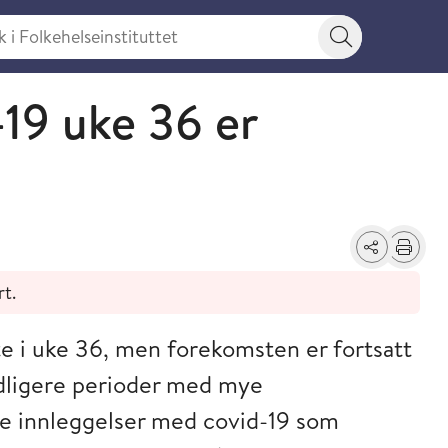
 Folkehelseinstituttet
Søkeknapp
19 uke 36 er
Del
Skriv ut
rt.
te i uke 36, men forekomsten er fortsatt
idligere perioder med mye
ye innleggelser med covid-19 som