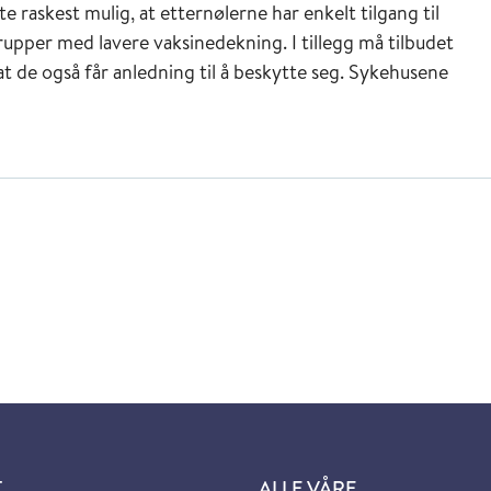
te raskest mulig, at etternølerne har enkelt tilgang til
upper med lavere vaksinedekning. I tillegg må tilbudet
k at de også får anledning til å beskytte seg. Sykehusene
T
ALLE VÅRE