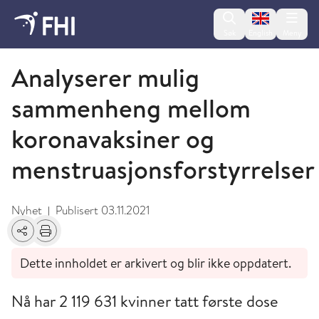
Change lan
Søk
English
Meny
November
Analyserer mulig
sammenheng mellom
koronavaksiner og
menstruasjonsforstyrrelser
Nyhet
Publisert
03.11.2021
|
Del
Skriv ut
Dette innholdet er arkivert og blir ikke oppdatert.
Nå har 2 119 631 kvinner tatt første dose