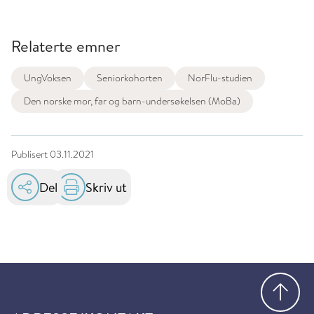
Relaterte emner
UngVoksen
Seniorkohorten
NorFlu-studien
Den norske mor, far og barn-undersøkelsen (MoBa)
Publisert
03.11.2021
Del
Skriv ut
Gå