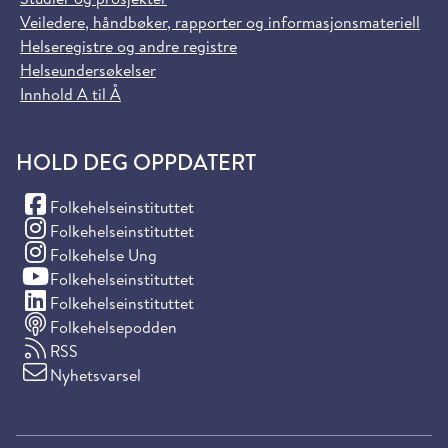
Veiledere, håndbøker, rapporter og informasjonsmateriell
Helseregistre og andre registre
Helseundersøkelser
Innhold A til Å
HOLD DEG OPPDATERT
(Facebook)
Folkehelseinstituttet
(Instagram)
Folkehelseinstituttet
(Instagram)
Folkehelse Ung
(YouTube)
Folkehelseinstituttet
(LinkedIn)
Folkehelseinstituttet
Folkehelsepodden
RSS
Nyhetsvarsel