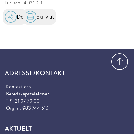
Publisert
24.03.2021
Del
Skriv ut
Gå
ADRESSE/KONTAKT
Kontakt oss
Beredskapstelefoner
Tlf.:
21 07 70 00
Org.nr: 983 744 516
AKTUELT