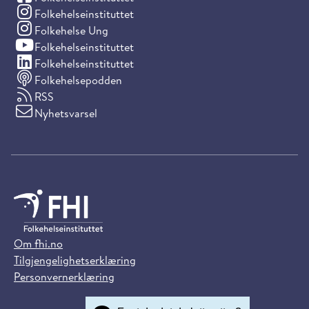
(Instagram)
Folkehelseinstituttet
(Instagram)
Folkehelse Ung
(YouTube)
Folkehelseinstituttet
(LinkedIn)
Folkehelseinstituttet
Folkehelsepodden
RSS
Nyhetsvarsel
Om fhi.no
Tilgjengelighetserklæring
Personvernerklæring