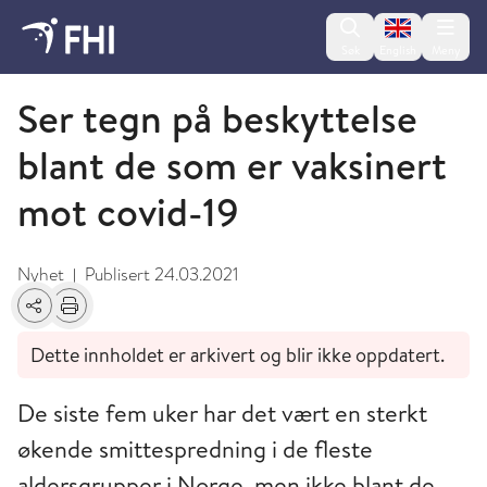
Change lan
Søk
English
Meny
Mars
Ser tegn på beskyttelse
blant de som er vaksinert
mot covid-19
Nyhet
Publisert
24.03.2021
|
Del
Skriv ut
Dette innholdet er arkivert og blir ikke oppdatert.
De siste fem uker har det vært en sterkt
økende smittespredning i de fleste
aldersgrupper i Norge, men ikke blant de