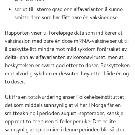
ser ut til i større grad enn alfavarianten å kunne
smitte dem som har fått bare én vaksinedose
Rapporten viser til foreløpige data som indikerer at
vaksinasjon med bare én dose mRNA-vaksine ser ut til
å beskytte litt mindre mot mild sykdom forårsaket av
delta- enn av alfavarianten av koronaviruset, men at
beskyttelsen er svært god etter to doser. Beskyttelsen
mot alvorlig sykdom er dessuten høy etter både én og
to doser.
Ut ifra en totalvurdering anser Folkehelseinstituttet
det som middels sannsynlig at vi her i Norge får en
smitteøkning i perioden august–september, kanskje
opp mot to-tre tusen tilfeller per uke. Det er lite
sannsynlig at epidemien i denne perioden blir så stor