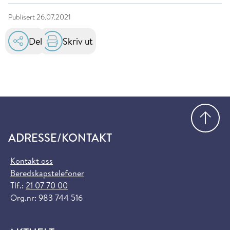
Publisert
26.07.2021
Del
Skriv ut
Gå
ADRESSE/KONTAKT
Kontakt oss
Beredskapstelefoner
Tlf.:
21 07 70 00
Org.nr: 983 744 516