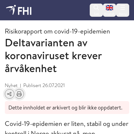
Change lan
Søk
English
Meny
Juli
Risikorapport om covid-19-epidemien
Deltavarianten av
koronaviruset krever
årvåkenhet
Nyhet
Publisert
26.07.2021
|
Del
Skriv ut
Dette innholdet er arkivert og blir ikke oppdatert.
Covid-19-epidemien er liten, stabil og under
kontroll i Norge akkurat nå, men