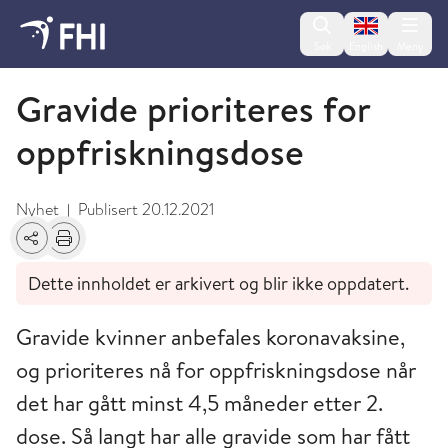
Change lan
Søk
English
Meny
Desember
Gravide prioriteres for
oppfriskningsdose
Nyhet
Publisert
20.12.2021
|
Del
Skriv ut
Dette innholdet er arkivert og blir ikke oppdatert.
Gravide kvinner anbefales koronavaksine,
og prioriteres nå for oppfriskningsdose når
det har gått minst 4,5 måneder etter 2.
dose. Så langt har alle gravide som har fått