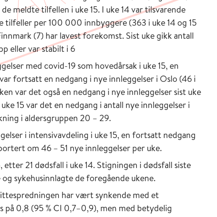
de meldte tilfellen i uke 15. I uke 14 var tilsvarende
te tilfeller per 100 000 innbyggere (363 i uke 14 og 15
innmark (7) har lavest forekomst. Sist uke gikk antall
p eller var stabilt i 6
ggelser med covid-19 som hovedårsak i uke 15, en
var fortsatt en nedgang i nye innleggelser i Oslo (46 i
Viken var det også en nedgang i nye innleggelser sist uke
 I uke 15 var det en nedgang i antall nye innleggelser i
kning i aldersgruppen 20 – 29.
elser i intensivavdeling i uke 15, en fortsatt nedgang
pportert om 46 – 51 nye innleggelser per uke.
 etter 21 dødsfall i uke 14. Stigningen i dødsfall siste
de og sykehusinnlagte de foregående ukene.
mittespredningen har vært synkende med et
rs på 0,8 (95 % CI 0,7–0,9), men med betydelig