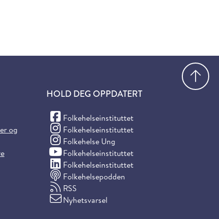
Gå
HOLD DEG OPPDATERT
(Facebook)
Folkehelseinstituttet
(Instagram)
ter og
Folkehelseinstituttet
(Instagram)
Folkehelse Ung
(YouTube)
re
Folkehelseinstituttet
(LinkedIn)
Folkehelseinstituttet
Folkehelsepodden
RSS
Nyhetsvarsel