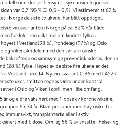
 modell som ikke tar hensyn til sykehusinnleggelser
 siden var 0,7 (95 % CI 0,5 – 0,9). Vi estimerer at 62 %
et i Norge de siste to ukene, har blitt oppdaget.
elske virusvarianten i Norge på ca. 82 % når både
men fordeler seg ulikt mellom landets fylker.
høyest i Vestland(98 %), Trøndelag (97 %) og Oslo
 Oslo og Viken. Andelen med den sør-afrikanske
både bekreftede og sannsynlige prøver inkluderes, denne
 (28 %) fylke. I løpet av de siste fire ukene er det
en, fra Vestland i uke 14. Ny virusvariant C.36 med L452R
 seneste uker, smitten regnes være under kontroll.
ter i Oslo og Viken i april, men i lite omfang.
85 år og eldre vaksinert med 1. dose av koronavaksine,
rgruppen 65-74 år. Blant personer med høy risiko for
d immunsvikt, transplanterte eller i aktiv
aksinert med 1. dose. Om lag 58 % av ansatte i helse- og