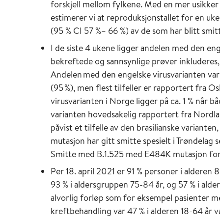
forskjell mellom fylkene. Med en mer usikker
estimerer vi at reproduksjonstallet for en uke
(95 % CI 57 %– 66 %) av de som har blitt smitt
I de siste 4 ukene ligger andelen med den eng
bekreftede og sannsynlige prøver inkluderes, 
Andelen med den engelske virusvarianten var 
(95 %), men flest tilfeller er rapportert fra
virusvarianten i Norge ligger på ca. 1 % når 
varianten hovedsakelig rapportert fra Nordland
påvist et tilfelle av den brasilianske variant
mutasjon har gitt smitte spesielt i Trøndelag
Smitte med B.1.525 med E484K mutasjon forset
Per 18. april 2021 er 91 % personer i alderen 
93 % i aldersgruppen 75-84 år, og 57 % i alde
alvorlig forløp som for eksempel pasienter me
kreftbehandling var 47 % i alderen 18-64 år v