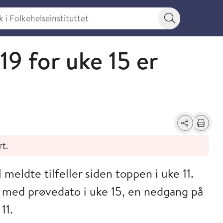
 Folkehelseinstituttet
Søkeknapp
19 for uke 15 er
Del
Skriv ut
rt.
 meldte tilfeller siden toppen i uke 11.
er med prøvedato i uke 15, en nedgang på
11.