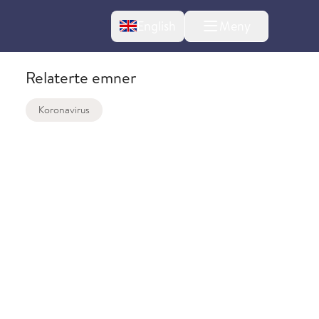
Change language
English
Meny
Relaterte emner
Koronavirus