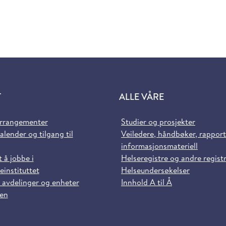
T
ALLE VÅRE
arrangementer
Studier og prosjekter
alender og tilgang til
Veiledere, håndbøker, rappor
informasjonsmateriell
t å jobbe i
Helseregistre og andre regist
einstituttet
Helseundersøkelser
 avdelinger og enheter
Innhold A til Å
sen