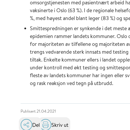
omsorgstjenesten med pasientnært arbeid har
vaksinerte i Oslo (63 %). I de regionale hels
%, med høyest andel blant leger (83 %) og spe
Smittespredningen er synkende i det meste av
epidemien rammer landets kommuner. Oslo o
for majoriteten av tilfellene og majoriteten a
trengs vedvarende sterk innsats med testing
tiltak. Enkelte kommuner ellers i landet oppl
under kontroll med økt testing og smittespor
fleste av landets kommuner har ingen eller sv
og rask reaksjon ved tegn på utbrudd.
Publisert
21.04.2021
Del
Skriv ut