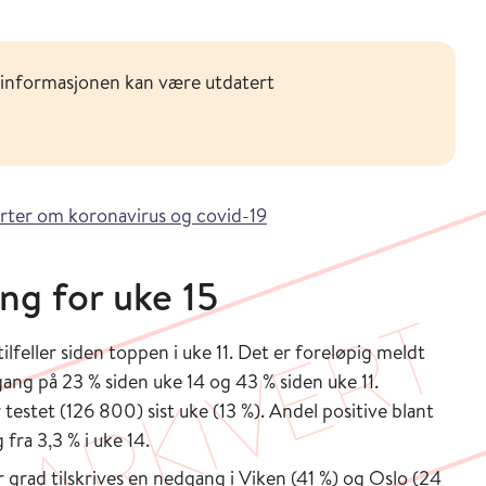
 informasjonen kan være utdatert
ter om koronavirus og covid-19
g for uke 15
ilfeller siden toppen i uke 11. Det er foreløpig meldt
gang på 23 % siden uke 14 og 43 % siden uke 11.
testet (126 800) sist uke (13 %). Andel positive blant
 fra 3,3 % i uke 14.
or grad tilskrives en nedgang i Viken (41 %) og Oslo (24