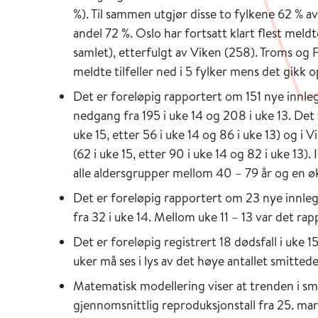
%). Til sammen utgjør disse to fylkene 62 % av 
andel 72 %. Oslo har fortsatt klart flest meld
samlet), etterfulgt av Viken (258). Troms og F
meldte tilfeller ned i 5 fylker mens det gikk op
Det er foreløpig rapportert om 151 nye innle
nedgang fra 195 i uke 14 og 208 i uke 13. Det 
uke 15, etter 56 i uke 14 og 86 i uke 13) og i 
(62 i uke 15, etter 90 i uke 14 og 82 i uke 13).
alle aldersgrupper mellom 40 – 79 år og en ø
Det er foreløpig rapportert om 23 nye innlegg
fra 32 i uke 14. Mellom uke 11 – 13 var det ra
Det er foreløpig registrert 18 dødsfall i uke 15,
uker må ses i lys av det høye antallet smitte
Matematisk modellering viser at trenden i s
gjennomsnittlig reproduksjonstall fra 25. ma