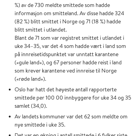
%) av de 730 meldte smittede som hadde
informasjon om smitteland. Av disse hadde 324
(82 %) blitt smittet i Norge og 71 (18 %) hadde
blitt smittet i utlandet.
Blant de 71 som var registret smittet i utlandet i
uke 34–35, var det 4 som hadde vært i land som
på innreisetidspunktet var unntatt karantene
(«gule land»), og 67 personer hadde reist i land
som krever karantene ved innreise til Norge
(«røde land»).
Oslo har hatt det høyeste antall rapporterte
smittede per 100 00 innbyggere for uke 34 og 35
samlet (34,0).
Av landets kommuner var det 62 som meldte om
nye smittede i uke 35.
Det var en økning i antall smittede i 6 fylker siste