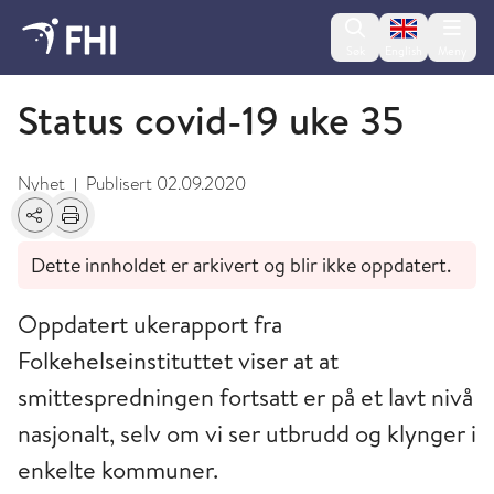
Change lan
Søk
English
Meny
September
Status covid-19 uke 35
Nyhet
Publisert
02.09.2020
|
Del
Skriv ut
Dette innholdet er arkivert og blir ikke oppdatert.
Oppdatert ukerapport fra
Folkehelseinstituttet viser at at
smittespredningen fortsatt er på et lavt nivå
nasjonalt, selv om vi ser utbrudd og klynger i
enkelte kommuner.