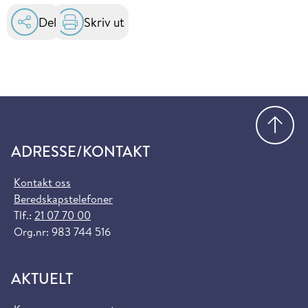
Del
Skriv ut
Gå
ADRESSE/KONTAKT
Kontakt oss
Beredskapstelefoner
Tlf.:
21 07 70 00
Org.nr: 983 744 516
AKTUELT