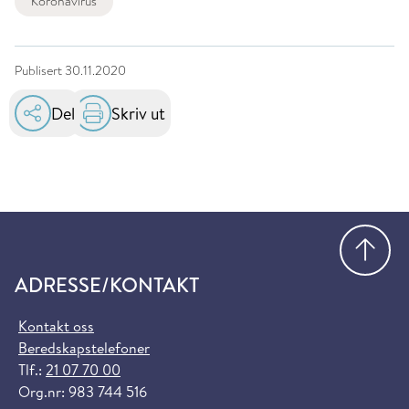
Koronavirus
Publisert
30.11.2020
Del
Skriv ut
Gå
ADRESSE/KONTAKT
Kontakt oss
Beredskapstelefoner
Tlf.:
21 07 70 00
Org.nr: 983 744 516