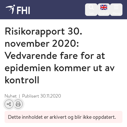
Change lan
Søk
English
Meny
November
Risikorapport 30.
november 2020:
Vedvarende fare for at
epidemien kommer ut av
kontroll
Nyhet
Publisert
30.11.2020
|
Del
Skriv ut
Dette innholdet er arkivert og blir ikke oppdatert.