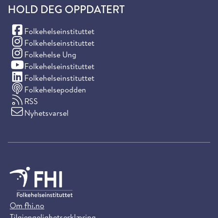
HOLD DEG OPPDATERT
(Facebook)
Folkehelseinstituttet
(Instagram)
Folkehelseinstituttet
(Instagram)
Folkehelse Ung
(YouTube)
Folkehelseinstituttet
(LinkedIn)
Folkehelseinstituttet
Folkehelsepodden
RSS
Nyhetsvarsel
Om fhi.no
Tilgjengelighetserklæring