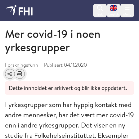
Change lan
Søk
English
Meny
November
Mer covid-19 i noen
yrkesgrupper
Forskningsfunn
Publisert
04.11.2020
|
Del
Skriv ut
Dette innholdet er arkivert og blir ikke oppdatert.
I yrkesgrupper som har hyppig kontakt med
andre mennesker, har det vært mer covid-19
enn i andre yrkesgrupper. Det viser en ny
studie fra Folkehelseinstituttet. Eksempler