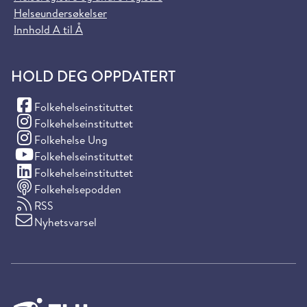
Helseundersøkelser
Innhold A til Å
HOLD DEG OPPDATERT
(Facebook)
Folkehelseinstituttet
(Instagram)
Folkehelseinstituttet
(Instagram)
Folkehelse Ung
(YouTube)
Folkehelseinstituttet
(LinkedIn)
Folkehelseinstituttet
Folkehelsepodden
RSS
Nyhetsvarsel