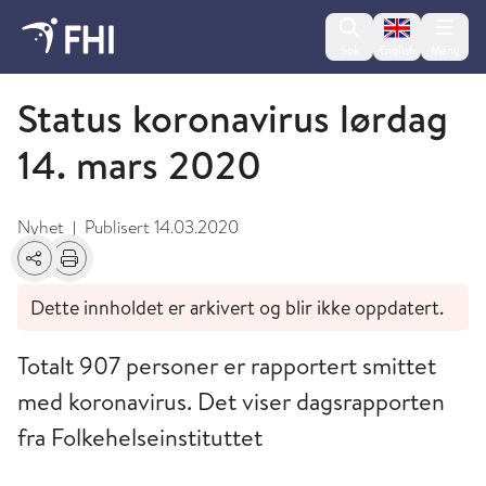
Change lan
Søk
English
Meny
Mars
Status koronavirus lørdag
14. mars 2020
Nyhet
Publisert
14.03.2020
|
Del
Skriv ut
Dette innholdet er arkivert og blir ikke oppdatert.
Totalt 907 personer er rapportert smittet
med koronavirus. Det viser dagsrapporten
fra Folkehelseinstituttet