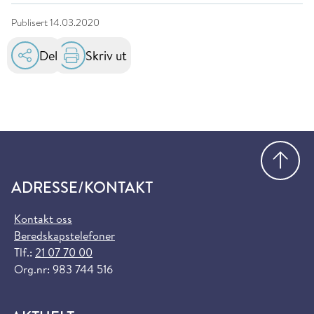
Publisert
14.03.2020
Del
Skriv ut
Gå
ADRESSE/KONTAKT
Kontakt oss
Beredskapstelefoner
Tlf.:
21 07 70 00
Org.nr: 983 744 516