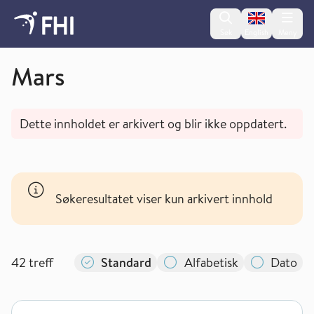
Change lan
Søk
English
Meny
Koronaviruset - arkiverte nyheter fra 2020
Mars
Dette innholdet er arkivert og blir ikke oppdatert.
Søkeresultatet viser kun arkivert innhold
42
treff
Standard
Alfabetisk
Dato
Hurtigtester for påvisning av antistoffer utelukker ikke infeks