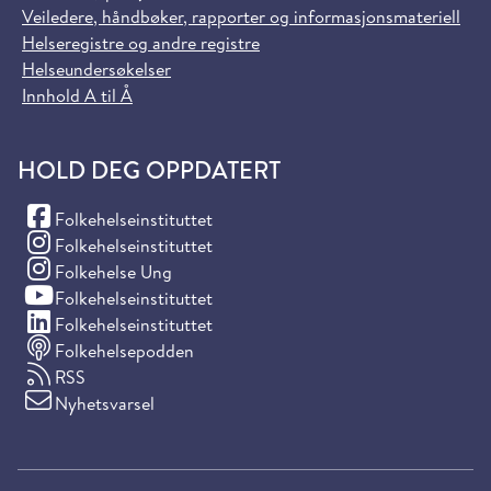
Veiledere, håndbøker, rapporter og informasjonsmateriell
Helseregistre og andre registre
Helseundersøkelser
Innhold A til Å
HOLD DEG OPPDATERT
(Facebook)
Folkehelseinstituttet
(Instagram)
Folkehelseinstituttet
(Instagram)
Folkehelse Ung
(YouTube)
Folkehelseinstituttet
(LinkedIn)
Folkehelseinstituttet
Folkehelsepodden
RSS
Nyhetsvarsel