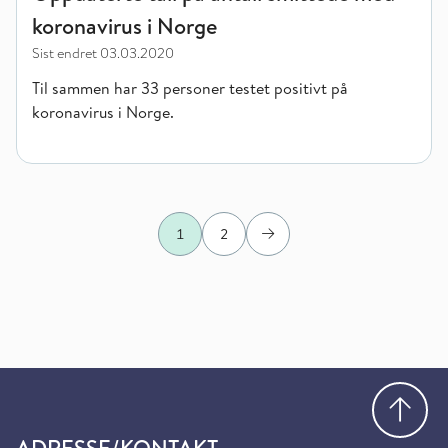
koronavirus i Norge
Sist endret
03.03.2020
Til sammen har 33 personer testet positivt på
koronavirus i Norge.
1
2
Neste
Gå