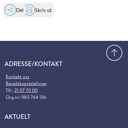
Del
Skriv ut
Gå
ADRESSE/KONTAKT
Kontakt oss
Beredskapstelefoner
Tlf.:
21 07 70 00
Org.nr: 983 744 516
AKTUELT