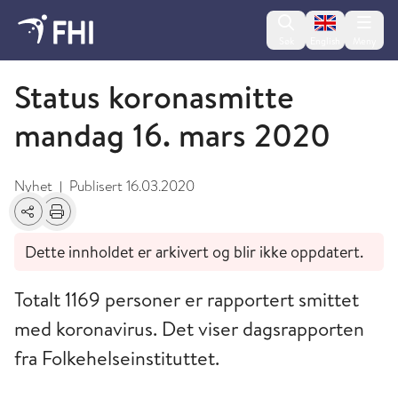
Change lan
Søk
English
Meny
Mars
Status koronasmitte
mandag 16. mars 2020
Nyhet
Publisert
16.03.2020
|
Del
Skriv ut
Dette innholdet er arkivert og blir ikke oppdatert.
Totalt 1169 personer er rapportert smittet
med koronavirus. Det viser dagsrapporten
fra Folkehelseinstituttet.