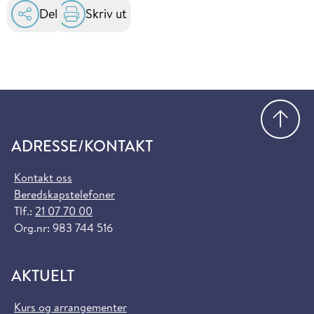
Del
Skriv ut
Gå
ADRESSE/KONTAKT
Kontakt oss
Beredskapstelefoner
Tlf.:
21 07 70 00
Org.nr: 983 744 516
AKTUELT
Kurs og arrangementer