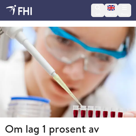
Change lan
Søk
English
Meny
Juni
Om lag 1 prosent av