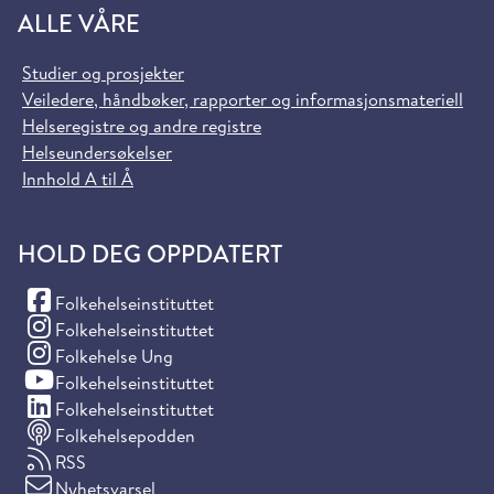
ALLE VÅRE
Studier og prosjekter
Veiledere, håndbøker, rapporter og informasjonsmateriell
Helseregistre og andre registre
Helseundersøkelser
Innhold A til Å
HOLD DEG OPPDATERT
(Facebook)
Folkehelseinstituttet
(Instagram)
Folkehelseinstituttet
(Instagram)
Folkehelse Ung
(YouTube)
Folkehelseinstituttet
(LinkedIn)
Folkehelseinstituttet
Folkehelsepodden
RSS
Nyhetsvarsel