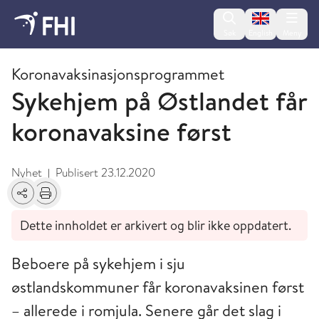
Change lan
Søk
English
Meny
Desember
Koronavaksinasjonsprogrammet
Sykehjem på Østlandet får
koronavaksine først
Nyhet
Publisert
23.12.2020
|
Del
Skriv ut
Dette innholdet er arkivert og blir ikke oppdatert.
Beboere på sykehjem i sju
østlandskommuner får koronavaksinen først
– allerede i romjula. Senere går det slag i