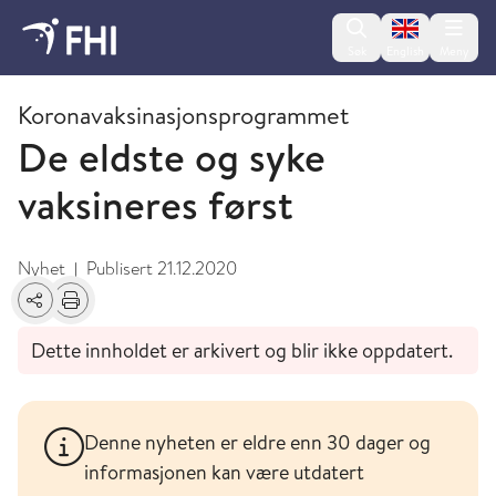
Change lan
Søk
English
Meny
Desember
Koronavaksinasjonsprogrammet
De eldste og syke
vaksineres først
Nyhet
Publisert
21.12.2020
|
Del
Skriv ut
Dette innholdet er arkivert og blir ikke oppdatert.
Denne nyheten er eldre enn 30 dager og
informasjonen kan være utdatert