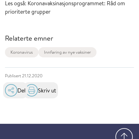
Les også: Koronavaksinasjonsprogrammet: Råd om
prioriterte grupper
Relaterte emner
Koronavirus
Innføring av nye vaksiner
Publisert
21.12.2020
Del
Skriv ut
Gå