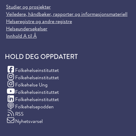
Studier og prosjekter
Veiledere, håndbøker, rapporter og informasjonsmateriell
Helseregistre og andre registre
Helseundersøkelser
Innhold A til Å
HOLD DEG OPPDATERT
(Facebook)
Folkehelseinstituttet
(Instagram)
Folkehelseinstituttet
(Instagram)
Folkehelse Ung
(YouTube)
Folkehelseinstituttet
(LinkedIn)
Folkehelseinstituttet
Folkehelsepodden
RSS
Nyhetsvarsel