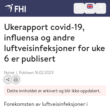
Change lan
Søk
English
Meny
Koronaviruset - arkiverte nyheter 2023
Ukerapport covid-19,
influensa og andre
luftveisinfeksjoner for uke
6 er publisert
Nyhet
Publisert
16.02.2023
|
Del
Skriv ut
Dette innholdet er arkivert og blir ikke oppdatert.
Forekomsten av luftveisinfeksjoner i