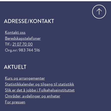
Gå
ADRESSE/KONTAKT
Kontakt oss
Beredskapstelefoner
Tlf.:
21 07 70 00
Org.nr: 983 744 516
AKTUELT
Kurs og arrangementer
Statistikkalender og tilgang til statistikk
Slik er det å jobbe i Folkehelseinstituttet
Områder, avdelinger og enheter
For pressen