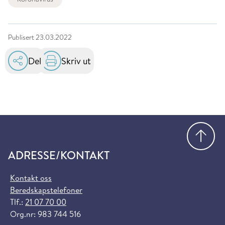
Publisert
23.03.2022
Del
Skriv ut
Gå
ADRESSE/KONTAKT
Kontakt oss
Beredskapstelefoner
Tlf.:
21 07 70 00
Org.nr: 983 744 516