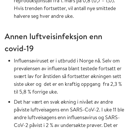
reproduksjonstall fra 1. mars på 0,8 (0,7 – 1,0).
Hvis trenden fortsetter, vil antall nye smittede
halvere seg hver andre uke.
Annen luftveisinfeksjon enn
covid-19
Influensaviruset er i utbrudd i Norge nå. Selv om
prevalensen av influensa blant testede fortsatt er
svært lav for årstiden så fortsetter økningen sett
siste uker og det er en kraftig oppgang fra 2,3 %
til 5,8 % forrige uke.
Det har vært en svak økning i nivået av andre
påviste luftveisagens enn SARS-CoV-2. I uke 11 ble
andre luftveisagens enn influensavirus og SARS-
CoV-2 påvist i 2 % av undersøkte prøver. Det er