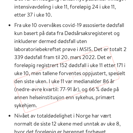
intensivavdeling i uke 11, foreløpig 24 i uke 11,
etter 37 i uke 10.
Fra uke 10 overvåkes covid-19 assosierte dødsfall
kun basert på data fra Dødsårsaksregisteret og
inkluderer dermed dødsfall uten
laboratoriebekreftet prøve i MSIS. Det er totalt 2
339 dødsfall fram til 20. mars 2022. Det er
foreløpig registrert 152 dødsfall i uke 11 etter 171 i
uke 10, men tallene forventes oppjustert, spesielt
den siste uken. I uke 11 var medianalder 86 år
(nedre-øvre kvartil: 77-91 år), og 66 % døde på
annen helseinstitusjon enn sykehus, primært
sykehjem.
Nivået av totaldødelighet i Norge har vært
normalt de siste 12 ukene med unntak av uke 8,
hvor det foreløpig er beregnet forhøyet