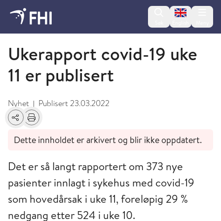
Change lan
Søk
English
Meny
Koronaviruset - arkiverte nyheter 2022
Ukerapport covid-19 uke
11 er publisert
Nyhet
Publisert
23.03.2022
|
Del
Skriv ut
Dette innholdet er arkivert og blir ikke oppdatert.
Det er så langt rapportert om 373 nye
pasienter innlagt i sykehus med covid-19
som hovedårsak i uke 11, foreløpig 29 %
nedgang etter 524 i uke 10.