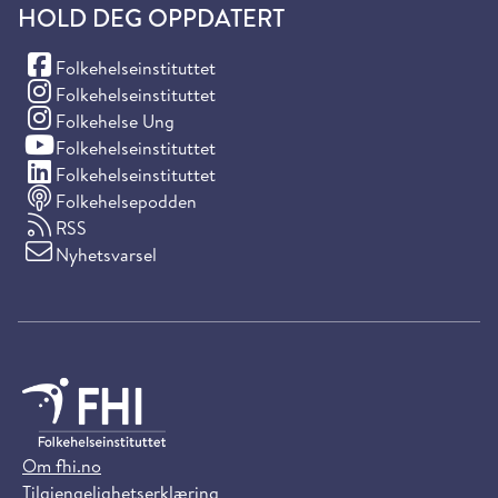
HOLD DEG OPPDATERT
(Facebook)
Folkehelseinstituttet
(Instagram)
Folkehelseinstituttet
(Instagram)
Folkehelse Ung
(YouTube)
Folkehelseinstituttet
(LinkedIn)
Folkehelseinstituttet
Folkehelsepodden
RSS
Nyhetsvarsel
Om fhi.no
Tilgjengelighetserklæring