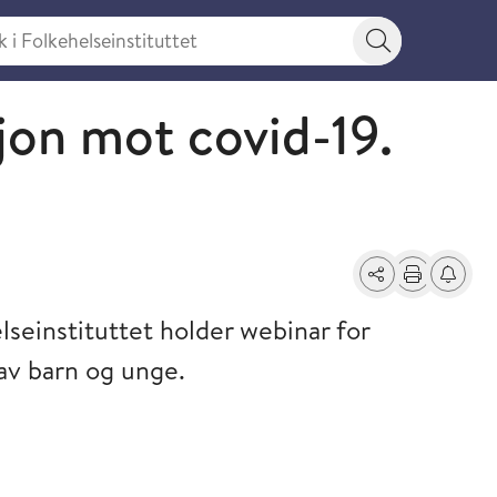
 Folkehelseinstituttet
Søkeknapp
jon mot covid-19.
Del
Skriv ut
Få varse
seinstituttet holder webinar for
av barn og unge.