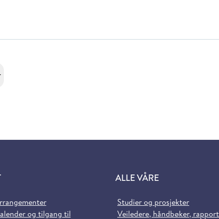
r
T
ALLE VÅRE
arrangementer
Studier og prosjekter
alender og tilgang til
Veiledere, håndbøker, rappor