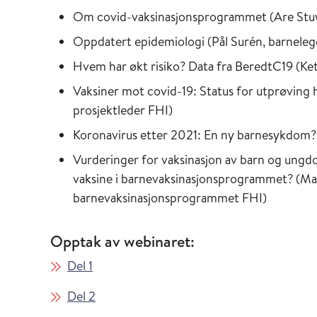
Om covid-vaksinasjonsprogrammet (Are Stuwi
Oppdatert epidemiologi (Pål Surén, barneleg
Hvem har økt risiko? Data fra BeredtC19 (Ke
Vaksiner mot covid-19: Status for utprøving
prosjektleder FHI)
Koronavirus etter 2021: En ny barnesykdom? 
Vurderinger for vaksinasjon av barn og ungdo
vaksine i barnevaksinasjonsprogrammet? (Mar
barnevaksinasjonsprogrammet FHI)
Opptak av webinaret:
Del 1
Del 2