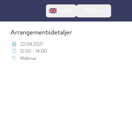
Change language
English
Meny
Arrangementsdetaljer
22.04.2021
12:00 - 14:00
Webinar
l om endringer