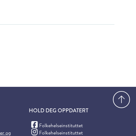
Gå
HOLD DEG OPPDATERT
(Facebook)
Folkehelseinstituttet
(Instagram)
ter og
Folkehelseinstituttet