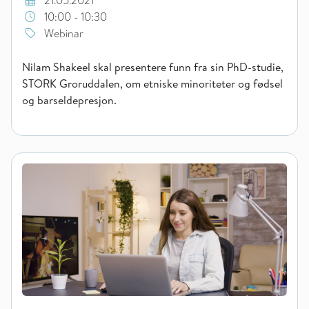
21.05.2021
10:00 - 10:30
Webinar
Nilam Shakeel skal presentere funn fra sin PhD-studie,
STORK Groruddalen, om etniske minoriteter og fødsel
og barseldepresjon.
Webinar om håndhygiene i helsetjenester med en-til-en konta