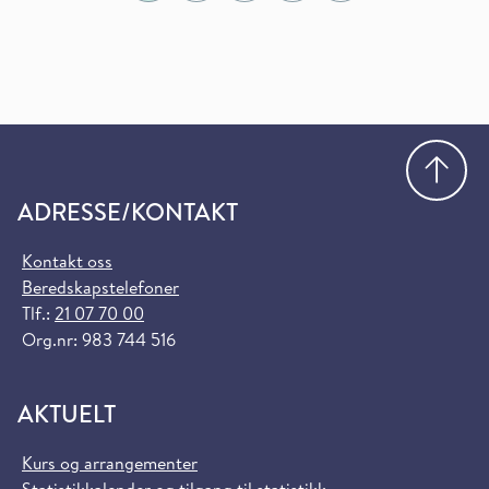
Gå
ADRESSE/KONTAKT
Kontakt oss
Beredskapstelefoner
Tlf.:
21 07 70 00
Org.nr: 983 744 516
AKTUELT
Kurs og arrangementer