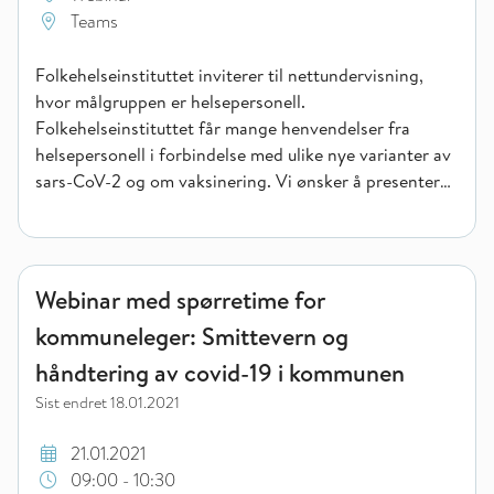
Teams
Folkehelseinstituttet inviterer til nettundervisning,
hvor målgruppen er helsepersonell.
Folkehelseinstituttet får mange henvendelser fra
helsepersonell i forbindelse med ulike nye varianter av
sars-CoV-2 og om vaksinering. Vi ønsker å presentere
kunnskapen vi har om dette og aktuelle tiltak.
Webinar med spørretime for kommuneleger: Smittevern og hå
Webinar med spørretime for
kommuneleger: Smittevern og
håndtering av covid-19 i kommunen
Sist endret
18.01.2021
21.01.2021
09:00 - 10:30