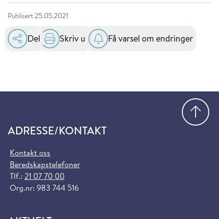
Publisert
25.05.2021
Del
Skriv ut
Få varsel om endringer
Gå
ADRESSE/KONTAKT
Kontakt oss
Beredskapstelefoner
Tlf.:
21 07 70 00
Org.nr: 983 744 516