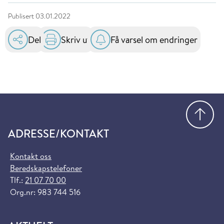
Publisert
03.01.2022
Del
Skriv ut
Få varsel om endringer
Gå
ADRESSE/KONTAKT
Kontakt oss
Beredskapstelefoner
Tlf.:
21 07 70 00
Org.nr: 983 744 516