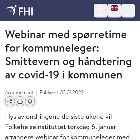
Change lan
Søk
English
Meny
Koronavirus - arkiverte arrangementer
Webinar med spørretime
for kommuneleger:
Smittevern og håndtering
av covid-19 i kommunen
Arrangement
Publisert
03.01.2022
|
Del
Skriv ut
Få varsel om endringer
I lys av endringene de siste ukene vil
Folkehelseinstituttet torsdag 6. januar
arrangere webinar for kommuneleger med