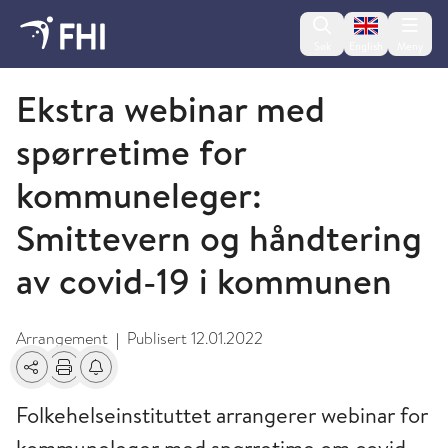
Change lan
Søk
English
Meny
Koronavirus - arkiverte arrangementer
Ekstra webinar med
spørretime for
kommuneleger:
Smittevern og håndtering
av covid-19 i kommunen
Arrangement
Publisert
12.01.2022
|
Del
Skriv ut
Få varsel om endringer
Folkehelseinstituttet arrangerer webinar for