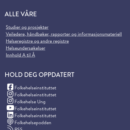
ALLE VÅRE
Studier og prosjekter
Veiledere, håndbøker, rapporter og informasjonsmateriell
Helseregistre og andre registre
Helseundersøkelser
Innhold A til Å
HOLD DEG OPPDATERT
(Facebook)
Folkehelseinstituttet
(Instagram)
Folkehelseinstituttet
(Instagram)
Folkehelse Ung
(YouTube)
Folkehelseinstituttet
(LinkedIn)
Folkehelseinstituttet
Folkehelsepodden
RSS