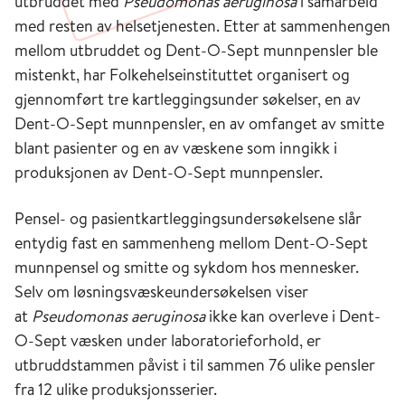
utbruddet med
Pseudomonas aeruginosa
i samarbeid
med resten av helsetjenesten. Etter at sammenhengen
mellom utbruddet og Dent-O-Sept munnpensler ble
mistenkt, har Folkehelseinstituttet organisert og
gjennomført tre kartleggingsunder søkelser, en av
Dent-O-Sept munnpensler, en av omfanget av smitte
blant pasienter og en av væskene som inngikk i
produksjonen av Dent-O-Sept munnpensler.
Pensel- og pasientkartleggingsundersøkelsene slår
entydig fast en sammenheng mellom Dent-O-Sept
munnpensel og smitte og sykdom hos mennesker.
Selv om løsningsvæskeundersøkelsen viser
at
Pseudomonas aeruginosa
ikke kan overleve i Dent-
O-Sept væsken under laboratorieforhold, er
utbruddstammen påvist i til sammen 76 ulike pensler
fra 12 ulike produksjonsserier.