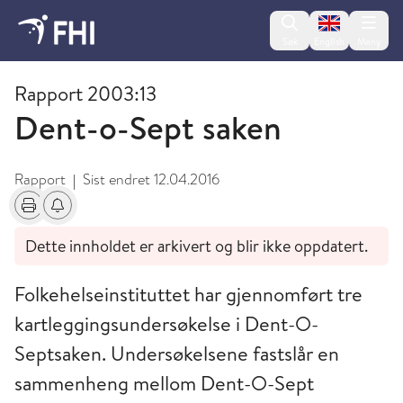
Change lan
Søk
English
Meny
Arkiverte rapporter
Rapport 2003:13
Dent-o-Sept saken
Rapport
Sist endret
12.04.2016
|
Skriv ut
Få varsel om endringer
Dette innholdet er arkivert og blir ikke oppdatert.
Folkehelseinstituttet har gjennomført tre
kartleggingsundersøkelse i Dent-O-
Septsaken. Undersøkelsene fastslår en
sammenheng mellom Dent-O-Sept