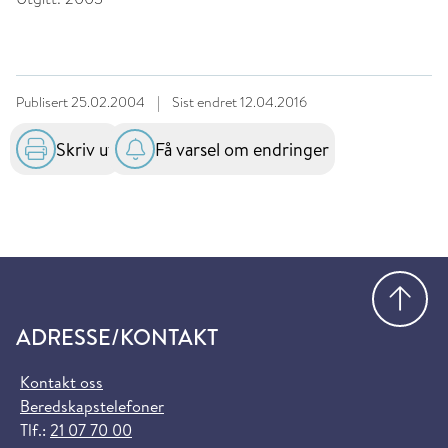
Publisert
25.02.2004
|
Sist endret
12.04.2016
Skriv ut
Få varsel om endringer
Gå
ADRESSE/KONTAKT
Kontakt oss
Beredskapstelefoner
Tlf.:
21 07 70 00