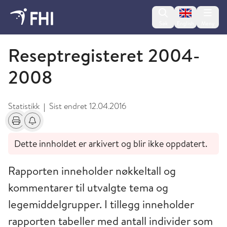
Change lan
Søk
English
Meny
Arkiverte rapporter
Reseptregisteret 2004-
2008
Statistikk
Sist endret
12.04.2016
|
Skriv ut
Få varsel om endringer
Dette innholdet er arkivert og blir ikke oppdatert.
Rapporten inneholder nøkkeltall og
kommentarer til utvalgte tema og
legemiddelgrupper. I tillegg inneholder
rapporten tabeller med antall individer som