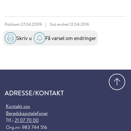
Publisert
27.04.2009
|
Sist endret
12.04.2016
Skriv ut
Få varsel om endringer
Gå
ADRESSE/KONTAKT
Kontakt oss
Beredskapstelefoner
Tlf.:
21 07 70 00
Org.nr: 983 744 516