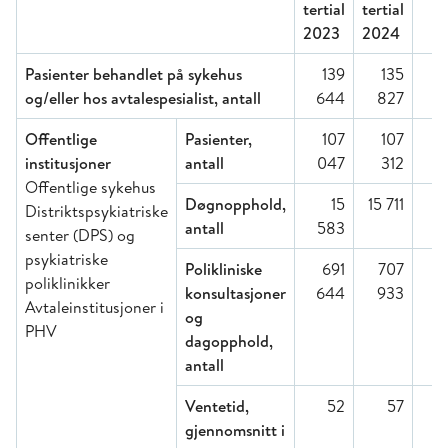
tertial
tertial
2023
2024
Pasienter behandlet på sykehus
139
135
-
og/eller hos avtalespesialist, antall
644
827
Offentlige
Pasienter,
107
107
0
institusjoner
antall
047
312
Offentlige sykehus
Døgnopphold,
15
15 711
1
Distriktspsykiatriske
antall
583
senter (DPS) og
psykiatriske
Polikliniske
691
707
2
poliklinikker
konsultasjoner
644
933
Avtaleinstitusjoner i
og
PHV
dagopphold,
antall
Ventetid,
52
57
gjennomsnitt i