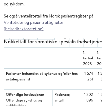
og sykdom.
Se også ventelistetall fra Norsk pasientregister på
Ventetider og pasientrettigheter
(helsedirektoratet.no)
.
Nøkkeltall for somatiske spesialisthelsetjenes
1.
1.
tertial
tertia
2023
2024
Pasienter behandlet på sykehus og/eller hos
1 574
1 58
avtalespesialist
261
03
Offentlige institusjoner
Pasienter,
1 202
1 22
Offentlige sykehus og
antall
896
95
poliklinikker