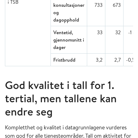
i TSB
konsultasjoner
733
673
og
dagopphold
Ventetid,
33
32
-1 d
gjennomsnitt i
dager
Fristbrudd
3,2
2,7
-0,5 
God kvalitet i tall for 1.
tertial, men tallene kan
endre seg
Kompletthet og kvalitet i datagrunnlagene vurderes
som god for alle tjenesteområder. Tall om aktivitet for