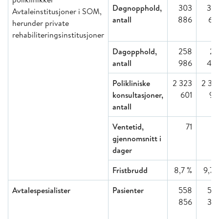
Døgnopphold,
303
30
Avtaleinstitusjoner i SOM,
antall
886
67
herunder private
rehabiliteringsinstitusjoner
Dagopphold,
258
26
antall
986
43
Polikliniske
2 323
2 36
konsultasjoner,
601
91
antall
Ventetid,
71
7
gjennomsnitt i
dager
Fristbrudd
8,7 %
9,7 
Avtalespesialister
Pasienter
558
55
856
36