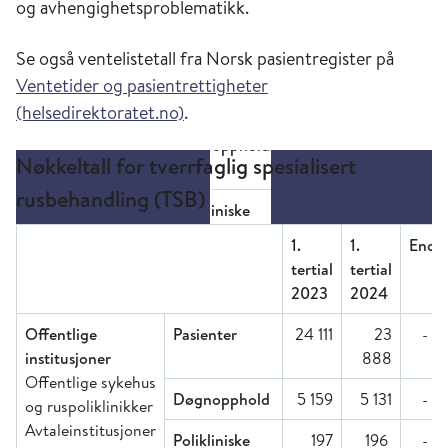
og avhengighetsproblematikk.
Se også ventelistetall fra Norsk pasientregister på
Ventetider og pasientrettigheter
(helsedirektoratet.no)
.
Nøkkeltall for tverrfaglig spesialisert
rusbehandling (TSB)
1.
1.
Endr
tertial
tertial
2023
2024
Offentlige
Pasienter
24 111
23
- 1 
institusjoner
888
Offentlige sykehus
Døgnopphold
5 159
5 131
- 1 
og ruspoliklinikker
Avtaleinstitusjoner
Polikliniske
197
196
- 1 