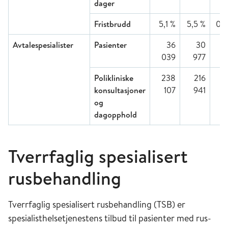
dager
Fristbrudd
5,1 %
5,5 %
0,4
Avtalespesialister
Pasienter
36
30
-1
039
977
Polikliniske
238
216
-
konsultasjoner
107
941
og
dagopphold
Tverrfaglig spesialisert
rusbehandling
Tverrfaglig spesialisert rusbehandling (TSB) er
spesialisthelsetjenestens tilbud til pasienter med rus-