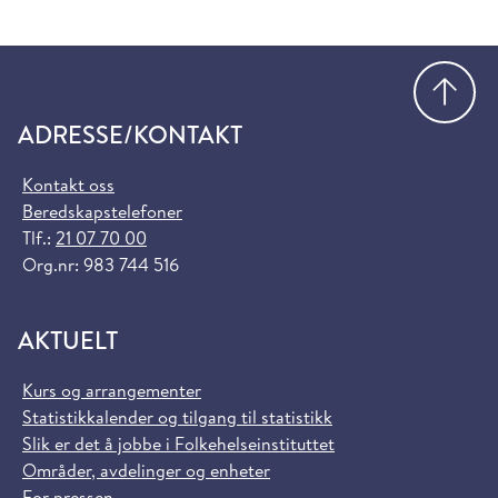
Gå
ADRESSE/KONTAKT
Kontakt oss
Beredskapstelefoner
Tlf.:
21 07 70 00
Org.nr: 983 744 516
AKTUELT
Kurs og arrangementer
Statistikkalender og tilgang til statistikk
Slik er det å jobbe i Folkehelseinstituttet
Områder, avdelinger og enheter
For pressen