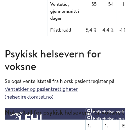
Ventetid,
55
54
-1 d
gjennomsnitt i
dager
Fristbrudd
5,4 %
4,4 %
-1,0 
Psykisk helsevern for
voksne
Se også ventelistetall fra Norsk pasientregister på
Ventetider og pasientrettigheter
(helsedirektoratet.no)
.
Nøkkeltall for psykisk helsevern for voksne (
1.
1.
End