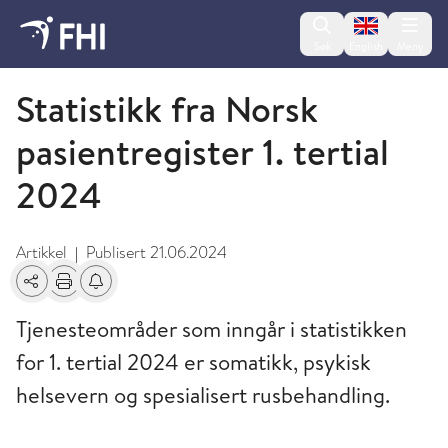
Change lan
Søk
English
Meny
Norsk pasientregister (NPR)
Statistikk fra Norsk
pasientregister 1. tertial
2024
Artikkel
Publisert
21.06.2024
|
Del
Skriv ut
Få varsel om endringer
Tjenesteområder som inngår i statistikken
for 1. tertial 2024 er somatikk, psykisk
helsevern og spesialisert rusbehandling.