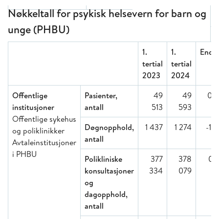
Nøkkeltall for psykisk helsevern for barn og
unge (PHBU)
1.
1.
Endr
tertial
tertial
2023
2024
Offentlige
Pasienter,
49
49
0 
institusjoner
antall
513
593
Offentlige sykehus
Døgnopphold,
1 437
1 274
-11 
og poliklinikker
antall
Avtaleinstitusjoner
i PHBU
Polikliniske
377
378
0 
konsultasjoner
334
079
og
dagopphold,
antall