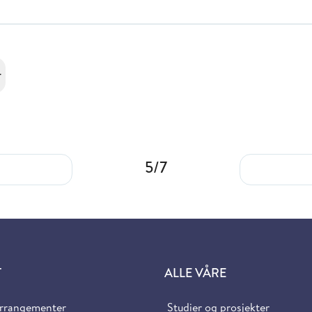
r
5/7
T
ALLE VÅRE
arrangementer
Studier og prosjekter