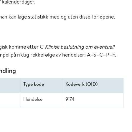
7 kalenderdager.
man kan lage statistikk med og uten disse forløpene.
ogisk komme etter C
Klinisk beslutning om eventuell
mpel på riktig rekkefølge av hendelser: A–S–C–P–F.
ndling
Type kode
Kodeverk (OID)
Hendelse
9174