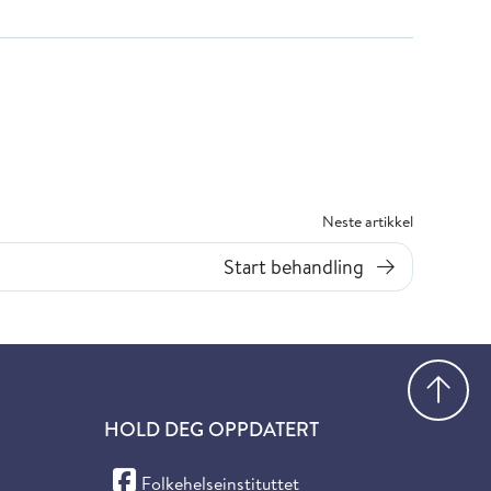
Neste artikkel
Start behandling
Gå
HOLD DEG OPPDATERT
(Facebook)
Folkehelseinstituttet