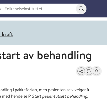
 Folkehelseinstituttet
Søkeknapp
 kreft
start av behandling
Del
Skriv ut
Få varse
handling i pakkeforløp, men pasienten selv velger å
te med hendelse P
Start pasientutsatt behandling
.