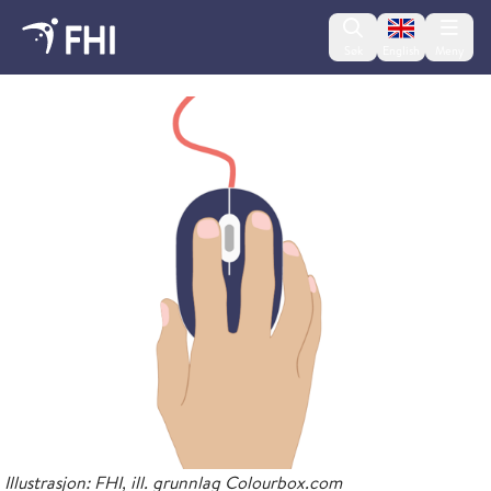
Change lan
Søk
English
Meny
Legemiddelregisteret (LMR)
Illustrasjon: FHI, ill. grunnlag Colourbox.com