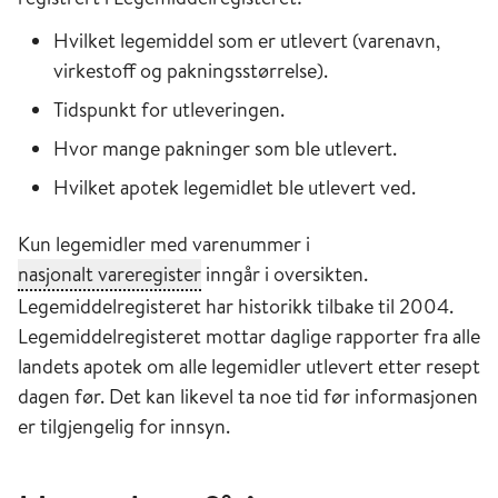
Hvilket legemiddel som er utlevert (varenavn,
virkestoff og pakningsstørrelse).
Tidspunkt for utleveringen.
Hvor mange pakninger som ble utlevert.
Hvilket apotek legemidlet ble utlevert ved.
nasjonalt vareregister
Kun legemidler med varenummer i
Klikk for å lese en beskrivelse av
nasjonalt vareregister
inngår i oversikten.
Legemiddelregisteret har historikk tilbake til 2004.
Legemiddelregisteret mottar daglige rapporter fra alle
landets apotek om alle legemidler utlevert etter resept
dagen før. Det kan likevel ta noe tid før informasjonen
er tilgjengelig for innsyn.