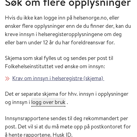
Søk om flere opplysninger
Hvis du ikke kan logge inn på helsenorge.no, eller
ønsker flere opplysninger enn de du finner der, kan du
kreve innsyn i helseregisteropplysningene om deg
eller barn under 12 år du har foreldreansvar for.
Skjema som skal fylles ut og sendes per post til
Folkehelseinstituttet ved ønske om innsyn:
Krav om innsyn i helseregistre (skjema)
Det er separate skjema for hhv. innsyn i opplysninger
logg over bruk
Klikk for å lese en beskrivelse av
og innsyn i
logg over bruk
.
Innsynsrapportene sendes til deg rekommandert per
post. Det vil si at du må møte opp på postkontoret for
å hente rapportene. Husk ID.