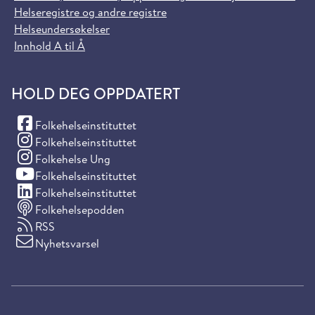
Helseregistre og andre registre
Helseundersøkelser
Innhold A til Å
HOLD DEG OPPDATERT
(Facebook)
Folkehelseinstituttet
(Instagram)
Folkehelseinstituttet
(Instagram)
Folkehelse Ung
(YouTube)
Folkehelseinstituttet
(LinkedIn)
Folkehelseinstituttet
Folkehelsepodden
RSS
Nyhetsvarsel