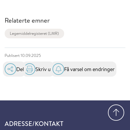
Relaterte emner
Legemiddelregisteret (LMR)
Publisert
10.09.2025
Del
Skriv ut
Få varsel om endringer
Gå
ADRESSE/KONTAKT