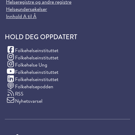
Helseregistre og andre registre
Helseundersøkelser
Innhold A til Å
HOLD DEG OPPDATERT
(Facebook)
Folkehelseinstituttet
(Instagram)
Folkehelseinstituttet
(Instagram)
Folkehelse Ung
(YouTube)
Folkehelseinstituttet
(LinkedIn)
Folkehelseinstituttet
Folkehelsepodden
RSS
Nyhetsvarsel