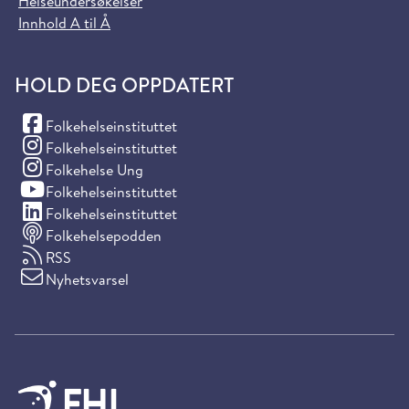
Helseundersøkelser
Innhold A til Å
HOLD DEG OPPDATERT
(Facebook)
Folkehelseinstituttet
(Instagram)
Folkehelseinstituttet
(Instagram)
Folkehelse Ung
(YouTube)
Folkehelseinstituttet
(LinkedIn)
Folkehelseinstituttet
Folkehelsepodden
RSS
Nyhetsvarsel