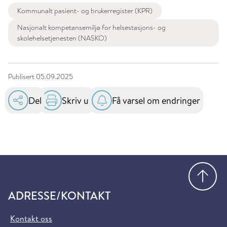
Kommunalt pasient- og brukerregister (KPR)
Nasjonalt kompetansemiljø for helsestasjons- og
skolehelsetjenesten (NASKO)
Publisert
05.09.2025
Del
Skriv ut
Få varsel om endringer
Gå
ADRESSE/KONTAKT
Kontakt oss