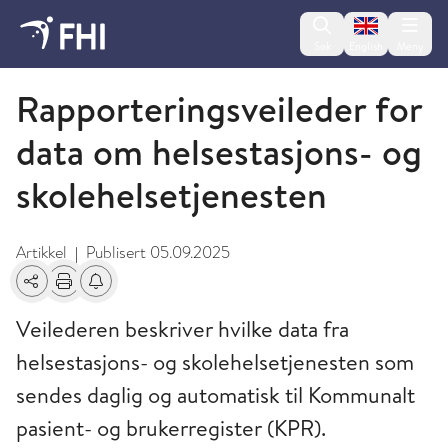
Change lan
Søk
English
Meny
Kommunalt pasient- og brukerregister (KPR)
Rapporteringsveileder for
data om helsestasjons- og
skolehelsetjenesten
Artikkel
Publisert
05.09.2025
|
Del
Skriv ut
Få varsel om endringer
Veilederen beskriver hvilke data fra
helsestasjons- og skolehelsetjenesten som
sendes daglig og automatisk til Kommunalt
pasient- og brukerregister (KPR).