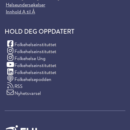
Helseundersøkelser
Innhold A til Å
HOLD DEG OPPDATERT
(Facebook)
Folkehelseinstituttet
(Instagram)
Folkehelseinstituttet
(Instagram)
Folkehelse Ung
(YouTube)
Folkehelseinstituttet
(LinkedIn)
Folkehelseinstituttet
Folkehelsepodden
RSS
Nyhetsvarsel