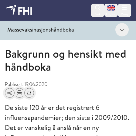
Change lan
Søk
English
Meny
Vis 
Massevaksinasjonshåndboka
Bakgrunn og hensikt med
håndboka
Publisert
19.06.2020
Del
Skriv ut
Få varsel om endringer
De siste 120 år er det registrert 6
influensapandemier; den siste i 2009/2010.
Det er vanskelig å anslå når en ny