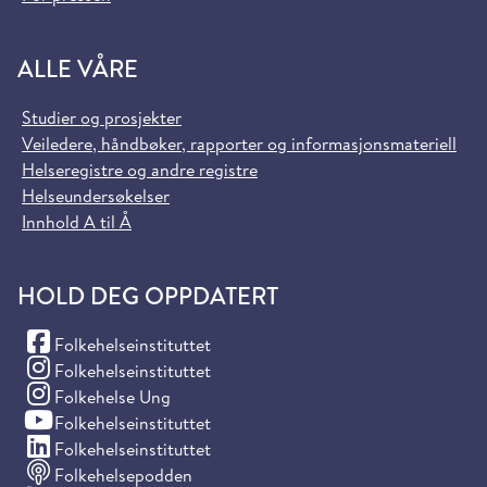
ALLE VÅRE
Studier og prosjekter
Veiledere, håndbøker, rapporter og informasjonsmateriell
Helseregistre og andre registre
Helseundersøkelser
Innhold A til Å
HOLD DEG OPPDATERT
(Facebook)
Folkehelseinstituttet
(Instagram)
Folkehelseinstituttet
(Instagram)
Folkehelse Ung
(YouTube)
Folkehelseinstituttet
(LinkedIn)
Folkehelseinstituttet
Folkehelsepodden