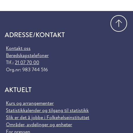
Gå
ADRESSE/KONTAKT
Kontakt oss
Beredskapstelefoner
Tlf.:
21 07 70 00
Org.nr: 983 744 516
AKTUELT
Kurs og arrangementer
Statistikkalender og tilgang til statistikk
Slik er det å jobbe i Folkehelseinstituttet
Områder, avdelinger og enheter
For pressen