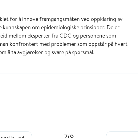
viklet for å innøve framgangsmåten ved oppklaring av
kunnskapen om epidemiologiske prinsipper. De er
arbeid mellom eksperter fra CDC og personene som
ir man konfrontert med problemer som oppstår på hvert
om å ta avgjørelser og svare på spørsmål.
7/9