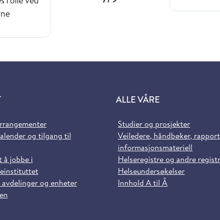
s rolle ved
rne
T
ALLE VÅRE
arrangementer
Studier og prosjekter
alender og tilgang til
Veiledere, håndbøker, rappor
informasjonsmateriell
t å jobbe i
Helseregistre og andre regist
einstituttet
Helseundersøkelser
 avdelinger og enheter
Innhold A til Å
sen