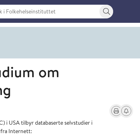
 Folkehelseinstituttet
Søkeknapp
tudium om
ng
Skriv ut
Få varse
 i USA tilbyr databaserte selvstudier i
fra Internett: