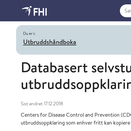
Søk i
Du er i:
Utbruddshåndboka
Databasert selvs
utbruddsoppklari
Sist endret
17.12.2018
Centers for Disease Control and Prevention (CDC)
utbruddsoppklaring som enhver fritt kan kopiere 