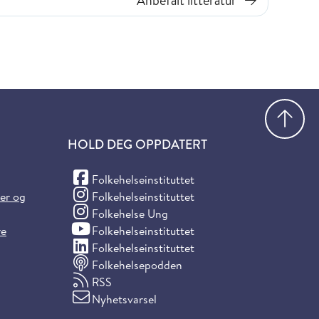
Anbefalt litteratur
Gå
HOLD DEG OPPDATERT
(Facebook)
Folkehelseinstituttet
(Instagram)
ter og
Folkehelseinstituttet
(Instagram)
Folkehelse Ung
(YouTube)
re
Folkehelseinstituttet
(LinkedIn)
Folkehelseinstituttet
Folkehelsepodden
RSS
Nyhetsvarsel