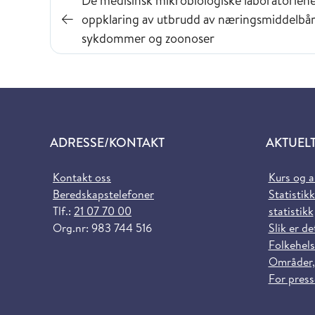
De medisinsk mikrobiologiske laboratoriene
oppklaring av utbrudd av næringsmiddelbå
sykdommer og zoonoser
ADRESSE/KONTAKT
AKTUEL
Kontakt oss
Kurs og 
Beredskapstelefoner
Statistikk
Tlf.:
21 07 70 00
statistikk
Org.nr: 983 744 516
Slik er de
Folkehels
Områder,
For pres