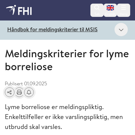
Change lan
Søk
English
Meny
Vis 
Håndbok for meldingskriterier til MSIS
Meldingskriterier for lyme
borreliose
Publisert
01.09.2025
Del
Skriv ut
Få varsel om endringer
Lyme borreliose er meldingspliktig.
Enkelttilfeller er ikke varslingspliktig, men
utbrudd skal varsles.