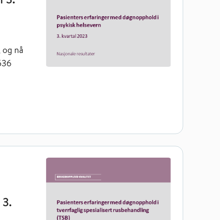
, og nå
 536
g spesialisert rusbehandling (TSB) 3. kvartal 2023
 3.