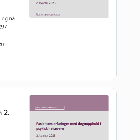
, og nå
297
n i
elsevern 2. kvartal 2023
 2.