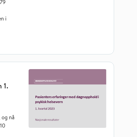
279
n i
elsevern 1. kvartal 2023
 1.
, og nå
810