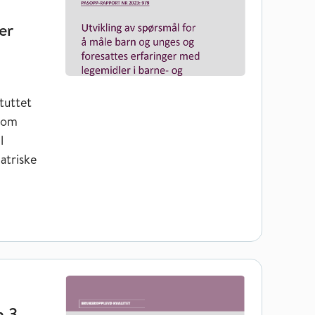
er
tuttet
l om
l
atriske
elsevern 3. kvartal 2023
 3.