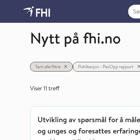
Søk i
Folkehelseinstituttet
Nytt på fhi.no
Tøm alle filtre
Publikasjon - PasOpp rapport
Viser
11
treff
Utvikling av spørsmål for å måle barn og unges og
Utvikling av spørsmål for å mål
og unges og foresattes erfaring