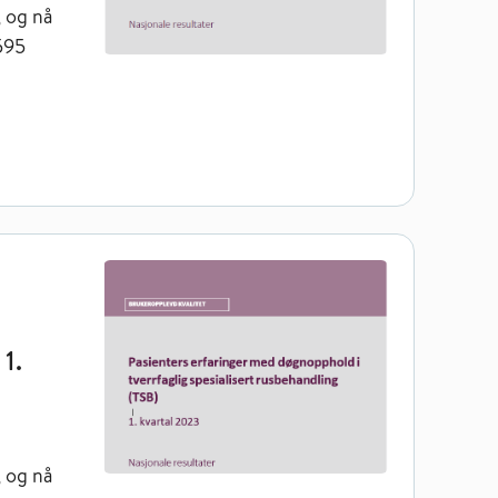
, og nå
 595
g spesialisert rusbehandling (TSB) 1. kvartal 2023
 1.
, og nå