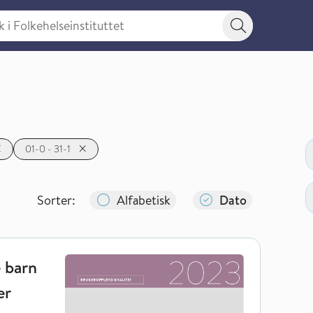
 Folkehelseinstituttet
Søkeknapp
B
01-0 - 31-1
Sorter:
Alfabetisk
Dato
 foresattes erfaringer med legemidler i barne- og ungdomspsykiat
e barn
er