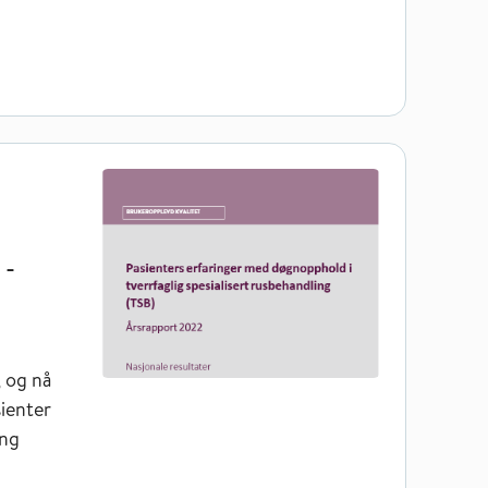
ig spesialisert rusbehandling (TSB) - Årsrapporter 2022
 -
, og nå
sienter
ing