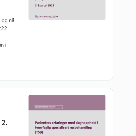
, og nå
 222
n i
g spesialisert rusbehandling (TSB) 2. kvartal 2023
 2.