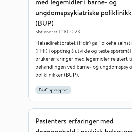
med legemidler i barne- og
ungdomspsykiatriske poliklinikk
(BUP)
Sist endret
12.10.2023
Helsedirektoratet (Hdir) ga Folkehelseinsti
(FHI) i oppdrag å utvikle og teste spørsmå
brukererfaringer med legemidler relatert ti
behandlingen ved barne- og ungdomspsyki
poliklinikker (BUP).
PasOpp rapport
Pasienters erfaringer med døgnopphold i psykisk h
Pasienters erfaringer med
døgnopphold i psykisk helsevern