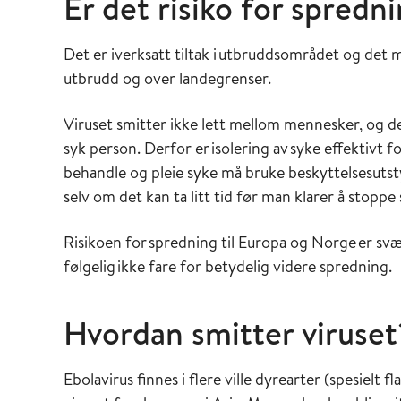
Er det risiko for spredn
Det er iverksatt tiltak i utbruddsområdet og det 
utbrudd og over landegrenser.
Viruset smitter ikke lett mellom mennesker, og d
syk person. Derfor er isolering av syke effektivt f
behandle og pleie syke må bruke beskyttelsesutsty
selv om det kan ta litt tid før man klarer å stop
Risikoen for spredning til Europa og Norge er svær
følgelig ikke fare for betydelig videre spredning.
Hvordan smitter viruset
Ebolavirus finnes i flere ville dyrearter (spesielt 