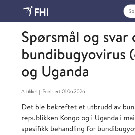
Søk i
Virale hemoragiske febersykdommer
Spørsmål og svar
bundibugyovirus (
og Uganda
Artikkel
Publisert
01.06.2026
|
Det ble bekreftet et utbrudd av bun
republikken Kongo og i Uganda i mai 
spesifikk behandling for bundibugyo