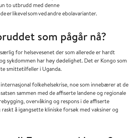
 kun to utbrudd med denne
de er likevel som ved andre ebolavarianter.
tbruddet som pågår nå?
særlig for helsevesenet der som allerede er hardt
kalt og sykdommen har høy dødelighet. Det er Kongo som
te smittetilfeller i Uganda.
internasjonal folkehelsekrise, noe som innebærer at de
nnsatsen sammen med de affiserte landene og regionale
rebygging, overvåking og respons i de affiserte
 raskt å igangsette kliniske forsøk med vaksiner og