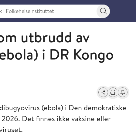
 Folkehelseinstituttet
Søkeknapp
 om utbrudd av
ebola) i DR Kongo
Del
Skriv ut
Få varse
dibugyovirus (ebola) i Den demokratiske
2026. Det finnes ikke vaksine eller
viruset.