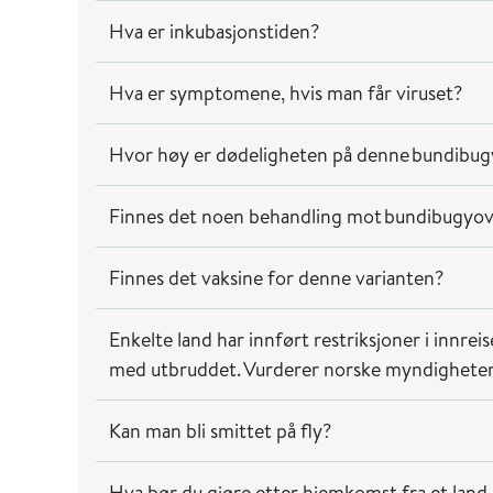
Hva er inkubasjonstiden?
Hva er symptomene, hvis man får viruset?
Hvor høy er dødeligheten på denne bundibugyo
Finnes det noen behandling mot bundibugyov
Finnes det vaksine for denne varianten?
Enkelte land har innført restriksjoner i innrei
med utbruddet. Vurderer norske myndigheter å
Kan man bli smittet på fly?
Hva bør du gjøre etter hjemkomst fra et lan