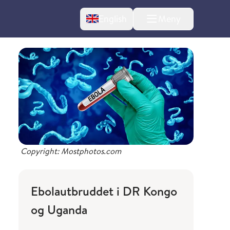
Change language
English
Meny
Copyright: Mostphotos.com
l om endringer
Ebolautbruddet i DR Kongo
og Uganda