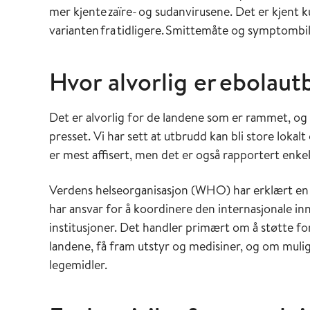
mer kjente zaïre- og sudanvirusene. Det er kjent
varianten fra tidligere. Smittemåte og symptombil
Hvor alvorlig er ebolau
Det er alvorlig for de landene som er rammet, og 
presset. Vi har sett at utbrudd kan bli store lo
er mest affisert, men det er også rapportert enkel
Verdens helseorganisasjon (WHO) har erklært en 
har ansvar for å koordinere den internasjonale i
institusjoner. Det handler primært om å støtte fo
landene, få fram utstyr og medisiner, og om mulig
legemidler.