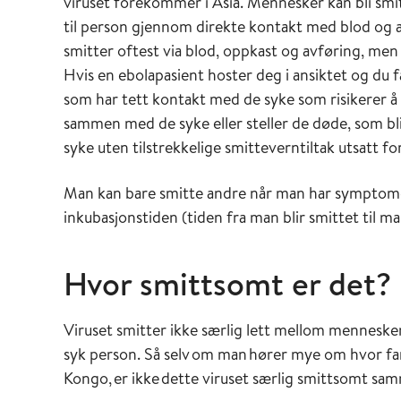
viruset forekommer i Asia. Mennesker kan bli smit
til person gjennom direkte kontakt med blod og 
smitter oftest via blod, oppkast og avføring, men
Hvis en ebolapasient hoster deg i ansiktet og du f
som har tett kontakt med de syke som risikerer å 
sammen med de syke eller steller de døde, som blir
syke uten tilstrekkelige smitteverntiltak utsatt fo
Man kan bare smitte andre når man har symptomer, 
inkubasjonstiden (tiden fra man blir smittet til m
Hvor smittsomt er det?
Viruset smitter ikke særlig lett mellom menneske
syk person. Så selv om man hører mye om hvor farli
Kongo, er ikke dette viruset særlig smittsomt sa