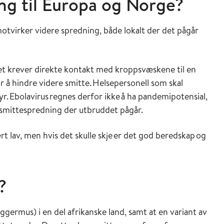
ing til Europa og Norge?
motvirker videre spredning, både lokalt der det pågår
et krever direkte kontakt med kroppsvæskene til en
or å hindre videre smitte. Helsepersonell som skal
r. Ebolavirus regnes derfor ikke å ha pandemipotensial,
pe smittespredning der utbruddet pågår.
t lav, men hvis det skulle skje er det god beredskap og
?
flaggermus) i en del afrikanske land, samt at en variant av