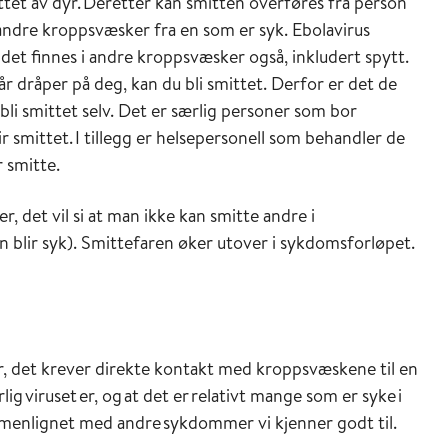
tet av dyr. Deretter kan smitten overføres fra person
andre kroppsvæsker fra en som er syk.
Ebolavirus
 det finnes i andre kroppsvæsker også, inkludert spytt.
år dråper på deg, kan du bli smittet.
Derfor er det de
bli smittet selv. Det er særlig personer som bor
 smittet. I tillegg er helsepersonell som behandler de
r smitte.
det vil si at man ikke kan smitte andre i
an blir syk). Smittefaren øker utover i sykdomsforløpet.
r, det krever direkte kontakt med kroppsvæskene til en
g viruset er, og at det er relativt mange som er syke i
mmenlignet med andre sykdommer vi kjenner godt til.