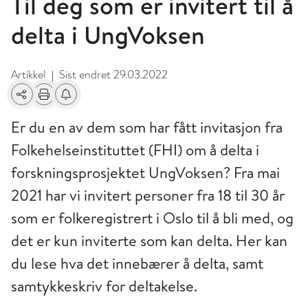
Til deg som er invitert til å
delta i UngVoksen
Artikkel
Sist endret
29.03.2022
|
Del
Skriv ut
Få varsel om endringer
Er du en av dem som har fått invitasjon fra
Folkehelseinstituttet (FHI) om å delta i
forskningsprosjektet UngVoksen? Fra mai
2021 har vi invitert personer fra 18 til 30 år
som er folkeregistrert i Oslo til å bli med, og
det er kun inviterte som kan delta. Her kan
du lese hva det innebærer å delta, samt
samtykkeskriv for deltakelse.