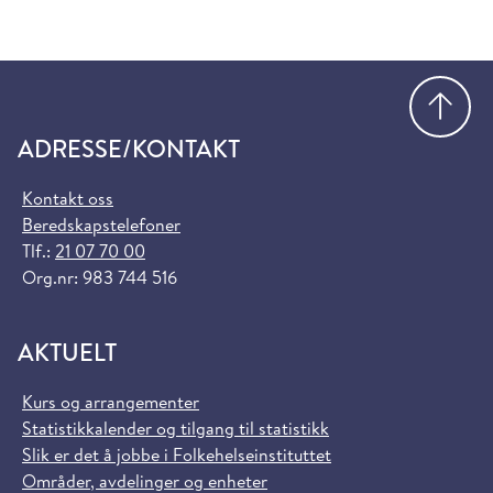
Gå
ADRESSE/KONTAKT
Kontakt oss
Beredskapstelefoner
Tlf.:
21 07 70 00
Org.nr: 983 744 516
AKTUELT
Kurs og arrangementer
Statistikkalender og tilgang til statistikk
Slik er det å jobbe i Folkehelseinstituttet
Områder, avdelinger og enheter